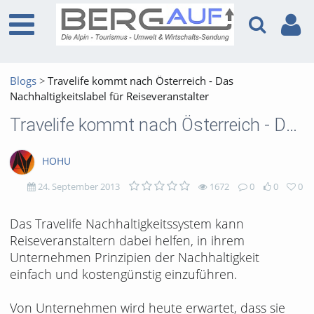
Blogs
Travelife kommt nach Österreich - Das
Nachhaltigkeitslabel für Reiseveranstalter
Travelife kommt nach Österreich - Das Nachhaltigkeitslabel für Reiseveranstalter
HOHU
24. September 2013
1672
0
0
0
1672
0
0
0
Das Travelife Nachhaltigkeitssystem kann
Reiseveranstaltern dabei helfen, in ihrem
views
Kommentare
likes
favorites
Unternehmen Prinzipien der Nachhaltigkeit
einfach und kostengünstig einzuführen.
Von Unternehmen wird heute erwartet, dass sie