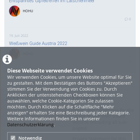
Entspanntes Gipfeltreffen im Latschenmeer
HOHU
0
19. Juli 2022
Weißwein Guide Austria 2022
HOHU
0
Diese Webseite verwendet Cookies
Wir verwenden Cookies, um unsere Website optimal für Sie
16. Mai 2022
zu gestalten. Mit dem Bestätigen des Buttons "Akzeptieren"
neuer Test-Newsbeitrag
stimmen Sie der Verwendung von Cookies zu. Durch
Anklicken der untenstehenden Checkboxen können Sie
HOHU
About
Legal Info
auswählen, welche Cookie-Kategorien Sie zulassen
0
möchten. Durch Klicken auf die Schaltfläche "Mehr
Terms and Conditions for the
anzeigen" erhalten Sie eine Beschreibung jeder Kategorie.
Usage of this ViMP based
Weitere Informationen finden Sie in unserer
9. Mai 2022
website (including all sub-
Datenschutzerklärung
.
pages)
¨Haager Lies reloaded“ - der neue Top-Radweg in OÖ
verbindet
Notwendig
Privacy Statement for this