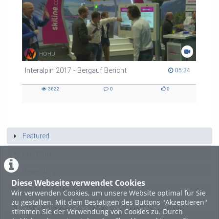
HOHU
Interalpin 2017 - Bergauf Bericht
05:34 duration
05:34
3622
0
0
3622
0
0
views
Kommentare
likes
Featured
Beliebtheit
Bewertung
Diese Webseite verwendet Cookies
Kommentare
Wir verwenden Cookies, um unsere Website optimal für Sie
zu gestalten. Mit dem Bestätigen des Buttons "Akzeptieren"
stimmen Sie der Verwendung von Cookies zu. Durch