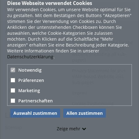
Diese Webseite verwendet Cookies
Kommentare
Wir verwenden Cookies, um unsere Website optimal für Sie
zu gestalten. Mit dem Bestätigen des Buttons "Akzeptieren"
stimmen Sie der Verwendung von Cookies zu. Durch
Anklicken der untenstehenden Checkboxen können Sie
About
Legal Info
auswählen, welche Cookie-Kategorien Sie zulassen
möchten. Durch Klicken auf die Schaltfläche "Mehr
Terms and Conditions for the
anzeigen" erhalten Sie eine Beschreibung jeder Kategorie.
Usage of this ViMP based
Weitere Informationen finden Sie in unserer
website (including all sub-
Datenschutzerklärung
.
pages)
Notwendig
Privacy Statement for this
ViMP based Website incl.
Präferenzen
Sub-pages
Marketing
Imprint
Partnerschaften
Cookie-Zustimmung
Auswahl zustimmen
Allen zustimmen
Links
Sitemap
Zeige mehr