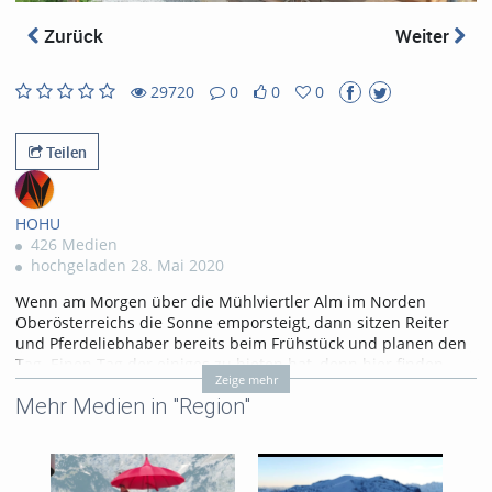
abs
Zurück
Weiter
29720
0
0
0
0
0
29720
0
likes
favorites
views
Kommentare
Teilen
HOHU
426 Medien
hochgeladen 28. Mai 2020
Wenn am Morgen über die Mühlviertler Alm im Norden
Oberösterreichs die Sonne emporsteigt, dann sitzen Reiter
und Pferdeliebhaber bereits beim Frühstück und planen den
Tag. Einen Tag der einiges zu bieten hat, denn hier finden
Zeige mehr
Pferdefreunde schon seit über 28 Jahren ein über 700
Mehr Medien in "Region"
Kilometer ausgeweitetes, bestens beschildertes, qualitativ
hochwertiges Reitwegenetz. Diverse Wanderreitbetriebe vom
Blockhaus bis zum Reiterhof mit Appartements stehen Reiter
und Pferd offen, um sich hier zu laben und den nächsten Tag
zu planen.