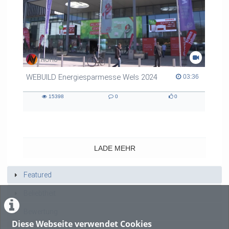
HOHU
WEBUILD Energiesparmesse Wels 2024
03:36 duration
03:36
15398
0
0
15398
0
0
views
Kommentare
likes
LADE MEHR
Featured
Beliebtheit
Bewertung
Diese Webseite verwendet Cookies