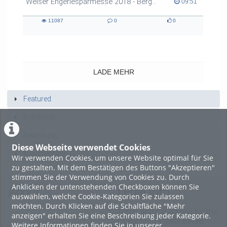
Welser Engeriesparmesse 2018 - Bergauf Bericht
09:51 duration
09:51
11087
0
0
11087
0
0
views
Kommentare
likes
LADE MEHR
Featured
Beliebtheit
Bewertung
Diese Webseite verwendet Cookies
Kommentare
Wir verwenden Cookies, um unsere Website optimal für Sie
zu gestalten. Mit dem Bestätigen des Buttons "Akzeptieren"
stimmen Sie der Verwendung von Cookies zu. Durch
Anklicken der untenstehenden Checkboxen können Sie
About
Legal Info
auswählen, welche Cookie-Kategorien Sie zulassen
möchten. Durch Klicken auf die Schaltfläche "Mehr
Terms and Conditions for the
anzeigen" erhalten Sie eine Beschreibung jeder Kategorie.
Usage of this ViMP based
Weitere Informationen finden Sie in unserer