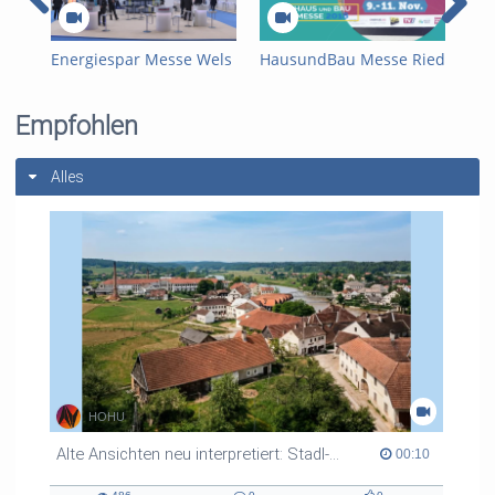
Kategorien:
Messefilm
,
Veranstaltungen
,
Energie
,
ATV
II
Energiespar Messe Wels
HausundBau Messe Ried
Wel
2019 - Bergauf Bericht
2018
Eng
- B
Empfohlen
Alles
HOHU
Alte Ansichten neu interpretiert: Stadl-Paura um 1900
00:10 duration
00:10