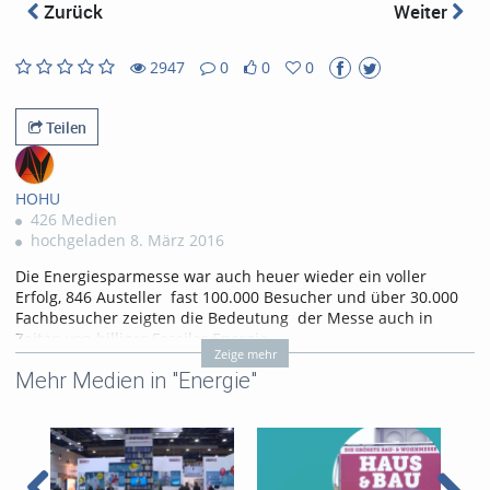
abs
Zurück
Weiter
2947
0
0
0
0
0
2947
0
likes
favorites
views
Kommentare
Teilen
HOHU
426 Medien
hochgeladen 8. März 2016
Die Energiesparmesse war auch heuer wieder ein voller
Erfolg, 846 Austeller fast 100.000 Besucher und über 30.000
Fachbesucher zeigten die Bedeutung der Messe auch in
Zeiten von billiger Fossiler Energie.
Zeige mehr
Tags:
bergauf
Wels
Mehr Medien in "Energie"
Energiesparmesse
bergauf.tv
2016
energiesparmesse wels 2016