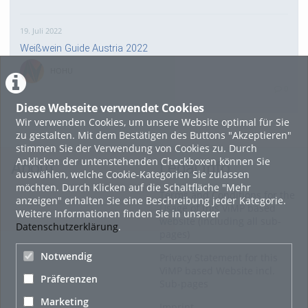
19. Juli 2022
Weißwein Guide Austria 2022
HOHU
0
Diese Webseite verwendet Cookies
Wir verwenden Cookies, um unsere Website optimal für Sie
16. Mai 2022
zu gestalten. Mit dem Bestätigen des Buttons "Akzeptieren"
neuer Test-Newsbeitrag
stimmen Sie der Verwendung von Cookies zu. Durch
Anklicken der untenstehenden Checkboxen können Sie
HOHU
About
Legal Info
auswählen, welche Cookie-Kategorien Sie zulassen
0
möchten. Durch Klicken auf die Schaltfläche "Mehr
Terms and Conditions for the
anzeigen" erhalten Sie eine Beschreibung jeder Kategorie.
Usage of this ViMP based
Weitere Informationen finden Sie in unserer
9. Mai 2022
website (including all sub-
Datenschutzerklärung
.
pages)
¨Haager Lies reloaded“ - der neue Top-Radweg in OÖ
verbindet
Notwendig
Privacy Statement for this
ViMP based Website incl.
HOHU
Präferenzen
Sub-pages
0
Marketing
Imprint