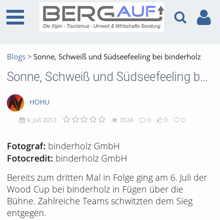
Blogs
Sonne, Schweiß und Südseefeeling bei binderholz
Sonne, Schweiß und Südseefeeling bei binderholz
HOHU
9. Juli 2013
3534
0
0
0
3534
0
0
0
binderholz GmbH
Fotograf:
binderholz GmbH
Fotocredit:
views
Kommentare
likes
favorites
Bereits zum dritten Mal in Folge ging am 6. Juli der
Wood Cup bei binderholz in Fügen über die
Bühne. Zahlreiche Teams schwitzten dem Sieg
entgegen.