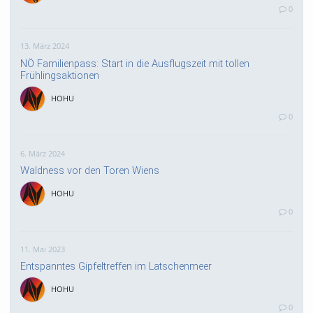
0
13. März 2024
NÖ Familienpass: Start in die Ausflugszeit mit tollen
Frühlingsaktionen
HOHU
0
6. März 2024
Waldness vor den Toren Wiens
HOHU
0
11. Mai 2023
Entspanntes Gipfeltreffen im Latschenmeer
HOHU
0