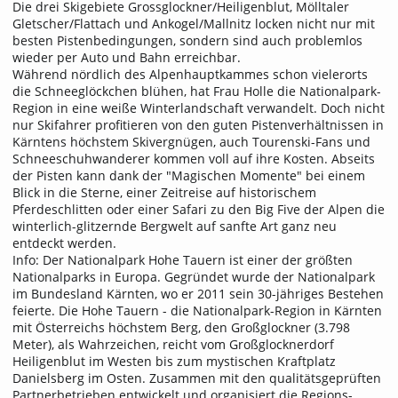
Die drei Skigebiete Grossglockner/Heiligenblut, Mölltaler
Gletscher/Flattach und Ankogel/Mallnitz locken nicht nur mit
besten Pistenbedingungen, sondern sind auch problemlos
wieder per Auto und Bahn erreichbar.
Während nördlich des Alpenhauptkammes schon vielerorts
die Schneeglöckchen blühen, hat Frau Holle die Nationalpark-
Region in eine weiße Winterlandschaft verwandelt. Doch nicht
nur Skifahrer profitieren von den guten Pistenverhältnissen in
Kärntens höchstem Skivergnügen, auch Tourenski-Fans und
Schneeschuhwanderer kommen voll auf ihre Kosten. Abseits
der Pisten kann dank der "Magischen Momente" bei einem
Blick in die Sterne, einer Zeitreise auf historischem
Pferdeschlitten oder einer Safari zu den Big Five der Alpen die
winterlich-glitzernde Bergwelt auf sanfte Art ganz neu
entdeckt werden.
Info: Der Nationalpark Hohe Tauern ist einer der größten
Nationalparks in Europa. Gegründet wurde der Nationalpark
im Bundesland Kärnten, wo er 2011 sein 30-jähriges Bestehen
feierte. Die Hohe Tauern - die Nationalpark-Region in Kärnten
mit Österreichs höchstem Berg, den Großglockner (3.798
Meter), als Wahrzeichen, reicht vom Großglocknerdorf
Heiligenblut im Westen bis zum mystischen Kraftplatz
Danielsberg im Osten. Zusammen mit den qualitätsgeprüften
Partnerbetrieben entwickelt und organisiert die Regions-