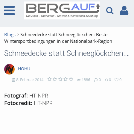
Blogs
Schneedecke statt Schneeglöckchen: Beste
Wintersportbedingungen in der Nationalpark-Region
Schneedecke statt Schneeglöckchen: Beste Wintersportbedingungen in der Nationalpark-Region
HOHU
8. Februar 2014
1886
0
0
0
1886
0
0
0
HT-NPR
Fotograf:
HT-NPR
Fotocredit:
views
Kommentare
likes
favorites