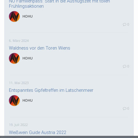
NÖ Familienpass: Start in die Ausflugszeit mit tollen
Frühlingsaktionen
HOHU
0
6. März 2024
Waldness vor den Toren Wiens
HOHU
0
11. Mai 2023
Entspanntes Gipfeltreffen im Latschenmeer
HOHU
0
19. Juli 2022
Weißwein Guide Austria 2022