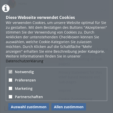
HOHU
0
Diese Webseite verwendet Cookies
Wir verwenden Cookies, um unsere Website optimal für Sie
16. Mai 2022
zu gestalten. Mit dem Bestätigen des Buttons "Akzeptieren"
neuer Test-Newsbeitrag
stimmen Sie der Verwendung von Cookies zu. Durch
Anklicken der untenstehenden Checkboxen können Sie
HOHU
About
Legal Info
auswählen, welche Cookie-Kategorien Sie zulassen
0
möchten. Durch Klicken auf die Schaltfläche "Mehr
Terms and Conditions for the
anzeigen" erhalten Sie eine Beschreibung jeder Kategorie.
Usage of this ViMP based
Weitere Informationen finden Sie in unserer
9. Mai 2022
website (including all sub-
Datenschutzerklärung
.
pages)
¨Haager Lies reloaded“ - der neue Top-Radweg in OÖ
verbindet
Notwendig
Privacy Statement for this
ViMP based Website incl.
HOHU
Präferenzen
Sub-pages
0
Marketing
Imprint
Alle Blogeinträge zeigen
Partnerschaften
Cookie-Zustimmung
Auswahl zustimmen
Allen zustimmen
Links