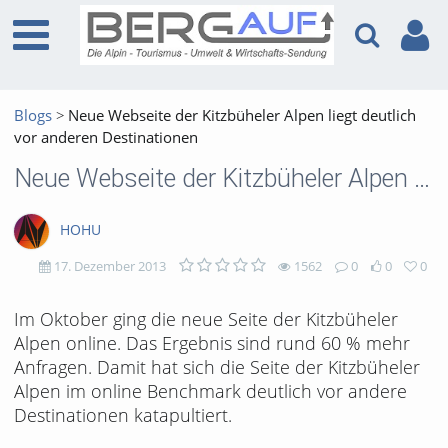
Blogs
Neue Webseite der Kitzbüheler Alpen liegt deutlich
vor anderen Destinationen
Neue Webseite der Kitzbüheler Alpen liegt deutlich vor anderen Destinationen
HOHU
17. Dezember 2013
1562
0
0
0
1562
0
0
0
Im Oktober ging die neue Seite der Kitzbüheler
Alpen online. Das Ergebnis sind rund 60 % mehr
views
Kommentare
likes
favorites
Anfragen. Damit hat sich die Seite der Kitzbüheler
Alpen im online Benchmark deutlich vor andere
Destinationen katapultiert.