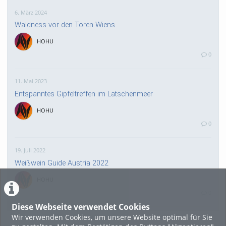
6. März 2024
Waldness vor den Toren Wiens
HOHU
0
11. Mai 2023
Entspanntes Gipfeltreffen im Latschenmeer
HOHU
0
19. Juli 2022
Weißwein Guide Austria 2022
HOHU
0
Diese Webseite verwendet Cookies
Wir verwenden Cookies, um unsere Website optimal für Sie
16. Mai 2022