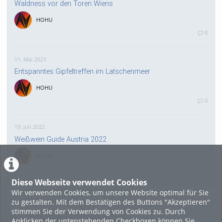
Waldness vor den Toren Wiens
HOHU
0
11. Mai 2023
Entspanntes Gipfeltreffen im Latschenmeer
HOHU
0
19. Juli 2022
Weißwein Guide Austria 2022
HOHU
0
Diese Webseite verwendet Cookies
Wir verwenden Cookies, um unsere Website optimal für Sie
16. Mai 2022
zu gestalten. Mit dem Bestätigen des Buttons "Akzeptieren"
neuer Test-Newsbeitrag
stimmen Sie der Verwendung von Cookies zu. Durch
Anklicken der untenstehenden Checkboxen können Sie