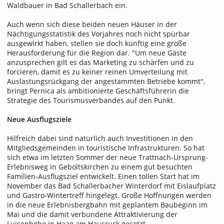
Waldbauer in Bad Schallerbach ein.
Auch wenn sich diese beiden neuen Häuser in der
Nächtigungsstatistik des Vorjahres noch nicht spürbar
ausgewirkt haben, stellen sie doch künftig eine große
Herausforderung für die Region dar. "Um neue Gäste
anzusprechen gilt es das Marketing zu schärfen und zu
forcieren, damit es zu keiner reinen Umverteilung mit
Auslastungsrückgang der angestammten Betriebe kommt",
bringt Pernica als ambitionierte Geschäftsführerin die
Strategie des Tourismusverbandes auf den Punkt.
Neue Ausflugsziele
Hilfreich dabei sind natürlich auch Investitionen in den
Mitgliedsgemeinden in touristische Infrastrukturen. So hat
sich etwa im letzten Sommer der neue Trattnach-Ursprung-
Erlebnisweg in Geboltskirchen zu einem gut besuchten
Familien-Ausflugsziel entwickelt. Einen tollen Start hat im
November das Bad Schallerbacher Winterdorf mit Eislaufplatz
und Gastro-Wintertreff hingelegt. Große Hoffnungen werden
in die neue Erlebnisbergbahn mit geplantem Baubeginn im
Mai und die damit verbundene Attraktivierung der
Luisenhöhe in Haag am Hausruck gesetzt.