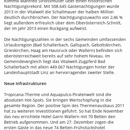
KommR Manfred Stroissmüller über einen historischen
Nächtigungsrekord. Mit 508.645 Gästenächtigungen wurde
2013 in der Vitalwelt die Schallmauer der halben Million
deutlich durchbrochen. Der Nächtigungszuwachs von 2,46 %
liegt außerdem erfreulich über dem Oberösterreich-Schnitt,
der im Jahr 2013 einen Rückgang aufweist.
Die Nächtigungszahlen in der sechs Gemeinden umfassenden
Urlaubsregion (Bad Schallerbach, Gallspach, Geboltskirchen,
Grieskirchen, Haag am Hausruck oder Wallern) befinden sich
oberösterreichweit bereits auf sehr hohem Niveau. Im
Gemeindevergleich liegt das Vitalwelt-Zugpferd Bad
Schallerbach mit allein 449.067 Nächtigungen hinter der
Landeshauptstadt Linz an hervorragender zweiter Stelle.
Neue Infrastrukturen
Tropicana-Therme und Aquapulco-Piratenwelt sind die
absoluten Hot-Spots. Sie bringen Wertschöpfung in die
gesamte Region. Der positive Spin des Thermenausbaus 2011
hat zu weiteren Investitionen geführt. So hat Ende November
das neu errichtete Hotel Garni Wallern mit 70 Betten den
Betrieb aufgenommen. Und am 27. Dezember zogen die
ersten Gäste in das neue 74 Betten-Frühstückshotel