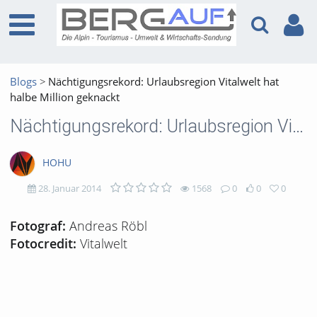
Blogs
Nächtigungsrekord: Urlaubsregion Vitalwelt hat
halbe Million geknackt
Nächtigungsrekord: Urlaubsregion Vitalwelt hat halbe Million geknackt
HOHU
28. Januar 2014
1568
0
0
0
1568
0
0
0
Andreas Röbl
Fotograf:
Vitalwelt
Fotocredit:
views
Kommentare
likes
favorites