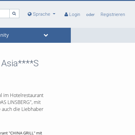
Sprache
Login
oder
Registrieren
ity
 Asia****S
hl im Hotelrestaurant
DAS LINSBERG", mit
e auch die Liebhaber
urant "CHINA GRILL" mit