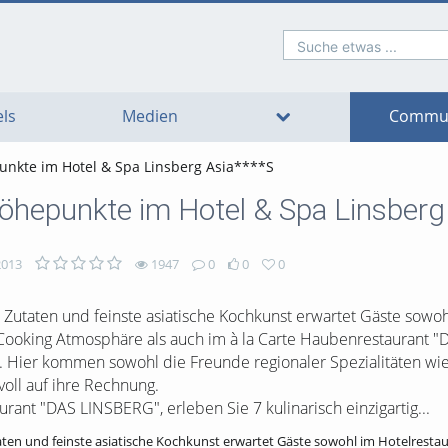
Suche etwas ...
o
o
o
o
o
o
avigation
ain
ooter
ontent
ls
Medien
Commun
unkte im Hotel & Spa Linsberg Asia****S
Höhepunkte im Hotel & Spa Linsberg
2013
1947
0
0
0
e Zutaten und feinste asiatische Kochkunst erwartet Gäste sowo
ooking Atmosphäre als auch im à la Carte Haubenrestaurant "
. Hier kommen sowohl die Freunde regionaler Spezialitäten wi
 voll auf ihre Rechnung.
rant "DAS LINSBERG", erleben Sie 7 kulinarisch einzigartig...
aten und feinste asiatische Kochkunst erwartet Gäste sowohl im Hotelresta