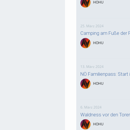
HOHU
25. März 2024
Camping am Fuße der R
HOHU
13. März 2024
NÖ Familienpass: Start i
HOHU
6. März 2024
Waldness vor den Tore
HOHU