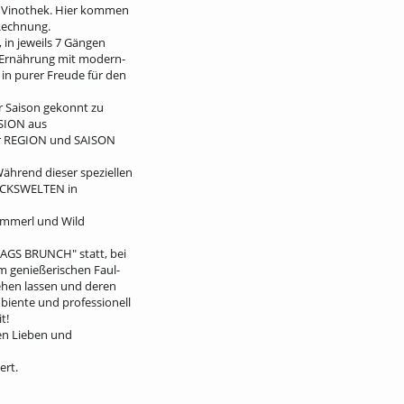
r Vinothek. Hier kommen
 Rechnung.
 in jeweils 7 Gängen
er Ernährung mit modern-
 in purer Freude für den
r Saison gekonnt zu
USION aus
er REGION und SAISON
Während dieser speziellen
ACKSWELTEN in
ammerl und Wild
AGS BRUNCH" statt, bei
m genießerischen Faul-
gehen lassen und deren
biente und professionell
t!
nen Lieben und
ert.