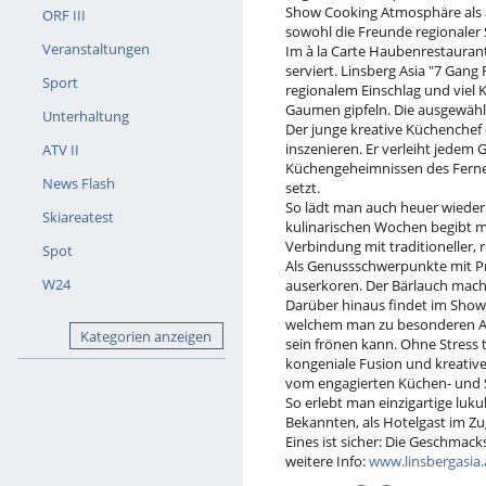
Show Cooking Atmosphäre als 
ORF III
sowohl die Freunde regionaler S
Veranstaltungen
Im à la Carte Haubenrestaurant 
serviert. Linsberg Asia "7 Gan
Sport
regionalem Einschlag und viel 
Gaumen gipfeln. Die ausgewählt
Unterhaltung
Der junge kreative Küchenchef 
inszenieren. Er verleiht jede
ATV II
Küchengeheimnissen des Ferne
News Flash
setzt.
So lädt man auch heuer wieder 
Skiareatest
kulinarischen Wochen begibt
Verbindung mit traditioneller,
Spot
Als Genussschwerpunkte mit Pr
W24
auserkoren. Der Bärlauch macht
Darüber hinaus findet im Sho
welchem man zu besonderen Anl
Kategorien anzeigen
sein frönen kann. Ohne Stress t
kongeniale Fusion und kreativ
vom engagierten Küchen- und Se
So erlebt man einzigartige luku
Bekannten, als Hotelgast im Zu
Eines ist sicher: Die Geschmac
weitere Info:
www.linsbergasia.