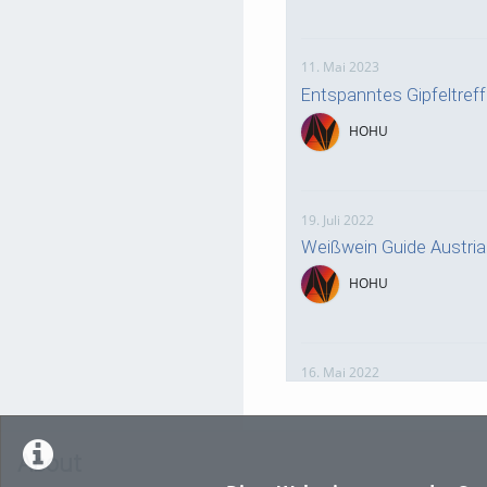
11. Mai 2023
Entspanntes Gipfeltre
HOHU
19. Juli 2022
Weißwein Guide Austri
HOHU
16. Mai 2022
neuer Test-Newsbeitra
HOHU
About