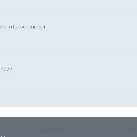
ffen im Latschenmeer
a 2022
g
Legal Info
Lin