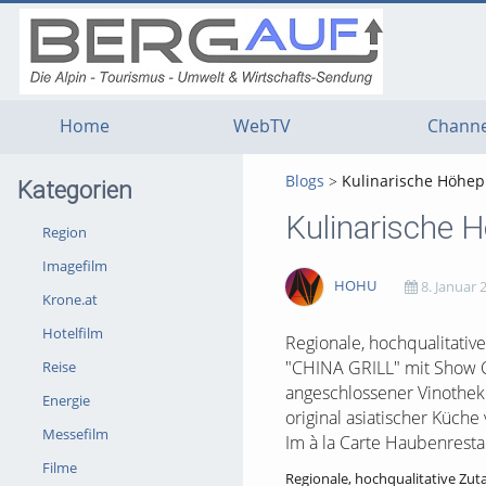
g
g
g
t
t
t
n
m
f
c
Home
WebTV
Channe
Blogs
Kulinarische Höhep
Kategorien
Kulinarische 
Region
Imagefilm
HOHU
8. Januar 
Krone.at
Hotelfilm
1947
0
0
0
Regionale, hochqualitativ
"CHINA GRILL" mit Show C
Reise
views
Kommentare
likes
favorites
angeschlossener Vinothek
Energie
original asiatischer Küche
Messefilm
Im à la Carte Haubenrestau
Filme
Regionale, hochqualitative Zut