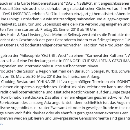
auch im à la Carte Haubenrestaurant "DAS LINSBERG", mit angeschlossene
pezialitäten wie auch die Liebhaber original asiatischer Küche voll auf ihre
"DAS LINSBERG", erleben Sie 7 kulinarisch einzigartig thematisierte Abende,
g Fine Dining". Entdecken Sie wie mit trendiger, saisonaler und ausgewogen
Kreativität, Esskultur und Lebenslust eine delikate Verbindung eingehen und
en Termine starten ab Freitag 25. Jänner 2013 ab 19 Uhr.
des Hotel & Spa Linsberg Asia, Mehmet Selimaj, versteht es die Produkte de
m Gericht den Geschmack des ganz Besonderen indem er auf die gelungene F
n Ostens und bodenständiger österreichischer Tradition mit Produkten d
getreu der Philosophie "Ost trifft West" zu einem "Karneval der Kulturen". 
 man sich auf eine Entdeckungsreise in FERNÖSTLICHE SPÄHREN & GESCHM
 regionaler und internationaler Küche auf höchstem Niveau.
odukten der Saison & Region hat man den Bärlauch, Spargel, Kürbis, Schw
 von 18. März bis 30. März 2013 den kulinarischen Anfang.
w-Cooking-Restaurant "CHINA GRILL" zu regelmäßigen Terminen ein "SONNT
ässen ein spätes ausgedehntes "Frühstück plus" zelebrieren kann und de
raditionell österreichische und asiatische Köstlichkeiten auf der Zunge zer
e Kombination entdecken. Das alles in einem eleganten geschmackvollen Am
rviceteam des Linsberg Asia angerichtet - denn schließlich isst das Auge mi
llische Augenblicke, in trauter Zweisamkeit oder in geselliger Runde mit sei
ge eines Wohlfühlurlaubes oder als ebenfalls gern gesehener externer Gast.
ksnerven werden jubilieren und unvergessliche Genussmomente sind garanti
at