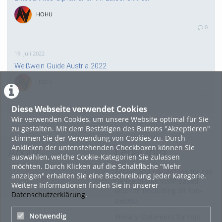
HOHU
0
19. Juli 2022
Weißwein Guide Austria 2022
HOHU
0
Diese Webseite verwendet Cookies
Wir verwenden Cookies, um unsere Website optimal für Sie
16. Mai 2022
zu gestalten. Mit dem Bestätigen des Buttons "Akzeptieren"
neuer Test-Newsbeitrag
stimmen Sie der Verwendung von Cookies zu. Durch
Anklicken der untenstehenden Checkboxen können Sie
HOHU
About
Legal Info
auswählen, welche Cookie-Kategorien Sie zulassen
0
möchten. Durch Klicken auf die Schaltfläche "Mehr
Terms and Conditions for the
anzeigen" erhalten Sie eine Beschreibung jeder Kategorie.
Usage of this ViMP based
Weitere Informationen finden Sie in unserer
9. Mai 2022
website (including all sub-
Datenschutzerklärung
.
pages)
¨Haager Lies reloaded“ - der neue Top-Radweg in OÖ
verbindet
Notwendig
Privacy Statement for this