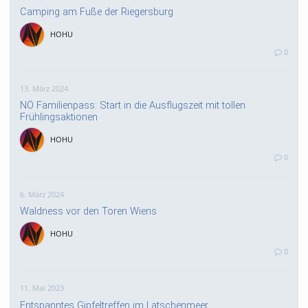
Camping am Fuße der Riegersburg
HOHU
0
13. März 2024
NÖ Familienpass: Start in die Ausflugszeit mit tollen
Frühlingsaktionen
HOHU
0
6. März 2024
Waldness vor den Toren Wiens
HOHU
0
11. Mai 2023
Entspanntes Gipfeltreffen im Latschenmeer