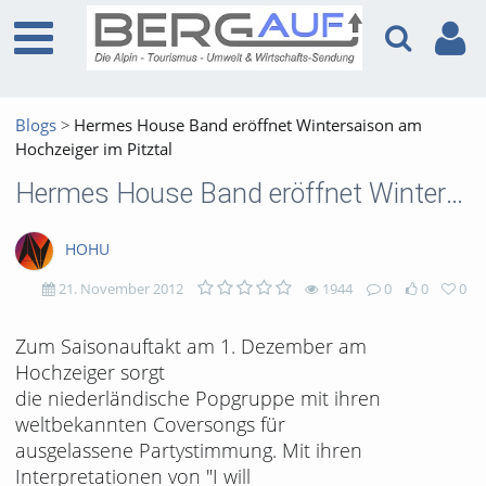
Blogs
Hermes House Band eröffnet Wintersaison am
Hochzeiger im Pitztal
Hermes House Band eröffnet Wintersaison am Hochzeiger im Pitztal
HOHU
21. November 2012
1944
0
0
0
1944
0
0
0
Zum Saisonauftakt am 1. Dezember am
Hochzeiger sorgt
views
Kommentare
likes
favorites
die niederländische Popgruppe mit ihren
weltbekannten Coversongs für
ausgelassene Partystimmung. Mit ihren
Interpretationen von "I will