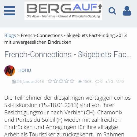
Blogs
French-Connections - Skigebiets Fact-Finding 2013
mit unvergesslichen Eindrücken
French-Connections - Skigebiets Fact-Finding 2013 mit unvergesslichen Eindrücken
HOHU
24. Januar 2013
1563
0
0
0
1563
0
0
0
Die Teilnehmer der diesjährigen viertägigen con.os
Ski-Exkursion (15.-18.01.2013) sind von ihrer
views
Kommentare
likes
favorites
Besichtigungstour nach Verbier (CH), Chamonix
und Portes du Soleil (F) wieder mit zahlreichen
Eindrücken und Anregungen für ihre alltägige
Arbeit als Touristiker zurückgekehrt. Im Rahmen