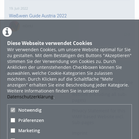
19. Juli 2022
Weißwein Guide Austria 2022
HOHU
0
Diese Webseite verwendet Cookies
Wir verwenden Cookies, um unsere Website optimal für Sie
16. Mai 2022
zu gestalten. Mit dem Bestätigen des Buttons "Akzeptieren"
neuer Test-Newsbeitrag
stimmen Sie der Verwendung von Cookies zu. Durch
Anklicken der untenstehenden Checkboxen können Sie
HOHU
About
Legal Info
auswählen, welche Cookie-Kategorien Sie zulassen
0
möchten. Durch Klicken auf die Schaltfläche "Mehr
Terms and Conditions for the
anzeigen" erhalten Sie eine Beschreibung jeder Kategorie.
Usage of this ViMP based
Weitere Informationen finden Sie in unserer
9. Mai 2022
website (including all sub-
Datenschutzerklärung
.
pages)
¨Haager Lies reloaded“ - der neue Top-Radweg in OÖ
verbindet
Notwendig
Privacy Statement for this
ViMP based Website incl.
HOHU
Präferenzen
Sub-pages
0
Marketing
Imprint
Alle Blogeinträge zeigen