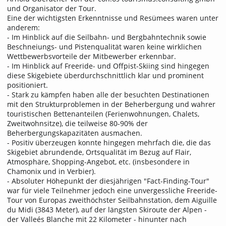
und Organisator der Tour.
Eine der wichtigsten Erkenntnisse und Resümees waren unter
anderem:
- Im Hinblick auf die Seilbahn- und Bergbahntechnik sowie
Beschneiungs- und Pistenqualität waren keine wirklichen
Wettbewerbsvorteile der Mitbewerber erkennbar.
- Im Hinblick auf Freeride- und Offpist-Skiing sind hingegen
diese Skigebiete überdurchschnittlich klar und prominent
positioniert.
- Stark zu kämpfen haben alle der besuchten Destinationen
mit den Strukturproblemen in der Beherbergung und wahrer
touristischen Bettenanteilen (Ferienwohnungen, Chalets,
Zweitwohnsitze), die teilweise 80-90% der
Beherbergungskapazitäten ausmachen.
- Positiv überzeugen konnte hingegen mehrfach die, die das
Skigebiet abrundende, Ortsqualität im Bezug auf Flair,
Atmosphäre, Shopping-Angebot, etc. (insbesondere in
Chamonix und in Verbier).
- Absoluter Höhepunkt der diesjährigen "Fact-Finding-Tour"
war für viele Teilnehmer jedoch eine unvergessliche Freeride-
Tour von Europas zweithöchster Seilbahnstation, dem Aiguille
du Midi (3843 Meter), auf der längsten Skiroute der Alpen -
der Valleés Blanche mit 22 Kilometer - hinunter nach