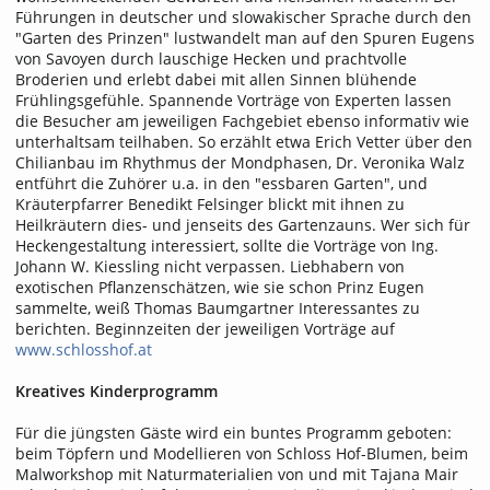
Führungen in deutscher und slowakischer Sprache durch den
"Garten des Prinzen" lustwandelt man auf den Spuren Eugens
von Savoyen durch lauschige Hecken und prachtvolle
Broderien und erlebt dabei mit allen Sinnen blühende
Frühlingsgefühle. Spannende Vorträge von Experten lassen
die Besucher am jeweiligen Fachgebiet ebenso informativ wie
unterhaltsam teilhaben. So erzählt etwa Erich Vetter über den
Chilianbau im Rhythmus der Mondphasen, Dr. Veronika Walz
entführt die Zuhörer u.a. in den "essbaren Garten", und
Kräuterpfarrer Benedikt Felsinger blickt mit ihnen zu
Heilkräutern dies- und jenseits des Gartenzauns. Wer sich für
Heckengestaltung interessiert, sollte die Vorträge von Ing.
Johann W. Kiessling nicht verpassen. Liebhabern von
exotischen Pflanzenschätzen, wie sie schon Prinz Eugen
sammelte, weiß Thomas Baumgartner Interessantes zu
berichten. Beginnzeiten der jeweiligen Vorträge auf
www.schlosshof.at
Kreatives Kinderprogramm
Für die jüngsten Gäste wird ein buntes Programm geboten:
beim Töpfern und Modellieren von Schloss Hof-Blumen, beim
Malworkshop mit Naturmaterialien von und mit Tajana Mair