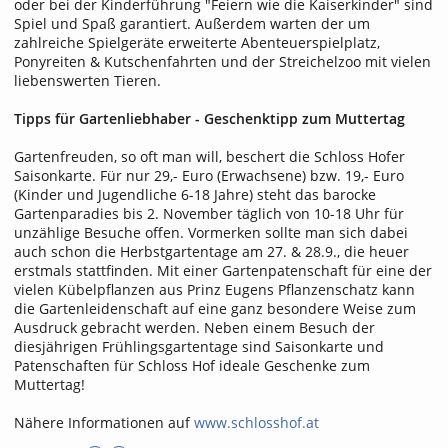
oder bei der Kinderführung "Feiern wie die Kaiserkinder" sind
Spiel und Spaß garantiert. Außerdem warten der um
zahlreiche Spielgeräte erweiterte Abenteuerspielplatz,
Ponyreiten & Kutschenfahrten und der Streichelzoo mit vielen
liebenswerten Tieren.
Tipps für Gartenliebhaber - Geschenktipp zum Muttertag
Gartenfreuden, so oft man will, beschert die Schloss Hofer
Saisonkarte. Für nur 29,- Euro (Erwachsene) bzw. 19,- Euro
(Kinder und Jugendliche 6-18 Jahre) steht das barocke
Gartenparadies bis 2. November täglich von 10-18 Uhr für
unzählige Besuche offen. Vormerken sollte man sich dabei
auch schon die Herbstgartentage am 27. & 28.9., die heuer
erstmals stattfinden. Mit einer Gartenpatenschaft für eine der
vielen Kübelpflanzen aus Prinz Eugens Pflanzenschatz kann
die Gartenleidenschaft auf eine ganz besondere Weise zum
Ausdruck gebracht werden. Neben einem Besuch der
diesjährigen Frühlingsgartentage sind Saisonkarte und
Patenschaften für Schloss Hof ideale Geschenke zum
Muttertag!
Nähere Informationen auf
www.schlosshof.at