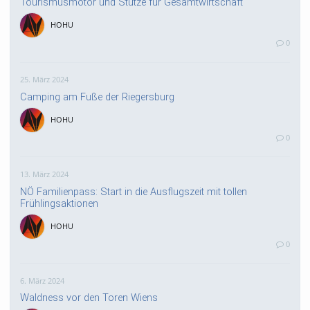
Tourismusmotor und Stütze für Gesamtwirtschaft
HOHU
0
25. März 2024
Camping am Fuße der Riegersburg
HOHU
0
13. März 2024
NÖ Familienpass: Start in die Ausflugszeit mit tollen
Frühlingsaktionen
HOHU
0
6. März 2024
Waldness vor den Toren Wiens