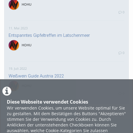
HOHU
0
11. Mai 2023
Entspanntes Gipfeltreffen im Latschenmeer
HOHU
0
19. Juli 2022
Weißwein Guide Austria 2022
HOHU
0
Diese Webseite verwendet Cookies
Wir verwenden Cookies, um unsere Website optimal für Sie
16. Mai 2022
zu gestalten. Mit dem Bestätigen des Buttons "Akzeptieren"
neuer Test-Newsbeitrag
stimmen Sie der Verwendung von Cookies zu. Durch
Anklicken der untenstehenden Checkboxen können Sie
HOHU
About
Legal Info
auswählen, welche Cookie-Kategorien Sie zulassen