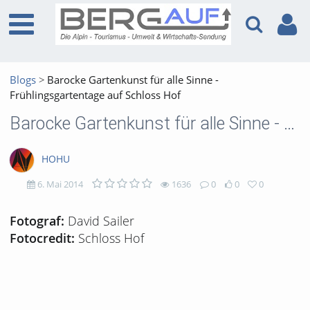
Blogs
Barocke Gartenkunst für alle Sinne -
Frühlingsgartentage auf Schloss Hof
Barocke Gartenkunst für alle Sinne - Frühlingsgartentage auf Schloss Hof
HOHU
6. Mai 2014
1636
0
0
0
1636
0
0
0
David Sailer
Fotograf:
Schloss Hof
Fotocredit:
views
Kommentare
likes
favorites