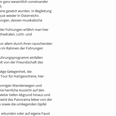
ter ganz wesentlich voneinander
d.
Szene gesetzt wurden. In Begleitung
ust wieder in Österreichs
orgen, dessen musikalische
 der Führungen erfährt man hier
thedralen. Licht- und
vor allem durch ihren rauschenden
en im Rahmen der Führungen
 Führungsprogramm einfallen
hlt von der Freundschaft des
ige Gelegenheit, die
 Tour für Hartgesottene, hier
it sonnigen Wanderwegen und
e herrliche Aussicht auf den
 Meter tiefen Abgrund hinaus und
r wird das Panorama lieber von der
n sowie die umliegenden Gipfel
 erkunden oder auf eigene Faust