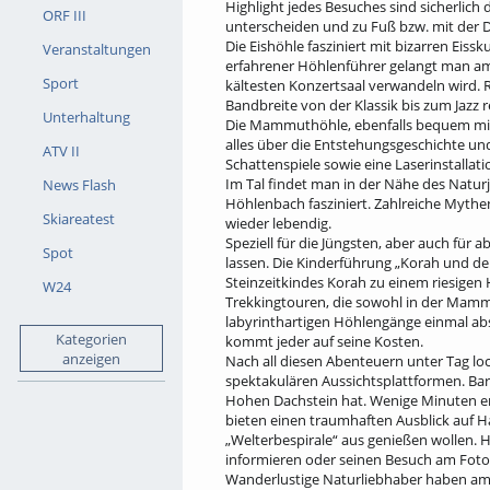
Highlight jedes Besuches sind sicherlich
ORF III
unterscheiden und zu Fuß bzw. mit der 
Die Eishöhle fasziniert mit bizarren Eiss
Veranstaltungen
erfahrener Höhlenführer gelangt man am 
Sport
kältesten Konzertsaal verwandeln wird.
Bandbreite von der Klassik bis zum Jazz r
Unterhaltung
Die Mammuthöhle, ebenfalls bequem mit d
alles über die Entstehungsgeschichte un
ATV II
Schattenspiele sowie eine Laserinstallat
Im Tal findet man in der Nähe des Natur
News Flash
Höhlenbach fasziniert. Zahlreiche Myt
Skiareatest
wieder lebendig.
Speziell für die Jüngsten, aber auch fü
Spot
lassen. Die Kinderführung „Korah und de
Steinzeitkindes Korah zu einem riesigen
W24
Trekkingtouren, die sowohl in der Mammu
labyrinthartigen Höhlengänge einmal abse
Kategorien
kommt jeder auf seine Kosten.
anzeigen
Nach all diesen Abenteuern unter Tag lo
spektakulären Aussichtsplattformen. Bar
Hohen Dachstein hat. Wenige Minuten en
bieten einen traumhaften Ausblick auf Ha
„Welterbespirale“ aus genießen wollen. 
informieren oder seinen Besuch am Fotop
Wanderlustige Naturliebhaber haben am 