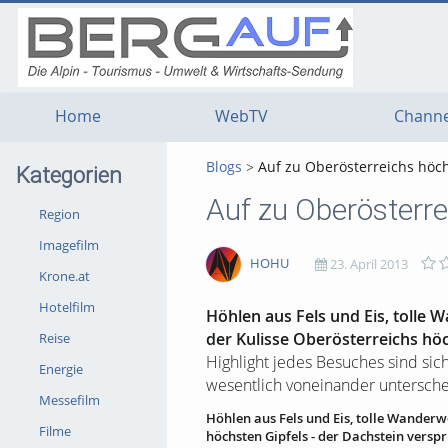
g
g
g
t
t
t
n
m
f
c
Home
WebTV
Channe
Blogs
Auf zu Oberösterreichs höch
Kategorien
Auf zu Oberösterre
Region
Imagefilm
HOHU
23. April 2013
Krone.at
Hotelfilm
2559
0
0
0
Höhlen aus Fels und Eis, tolle 
der Kulisse Oberösterreichs hö
Reise
views
Kommentare
likes
favorites
Highlight jedes Besuches sind sic
Energie
wesentlich voneinander untersche
Messefilm
Höhlen aus Fels und Eis, tolle Wanderwe
Filme
höchsten Gipfels - der Dachstein versp