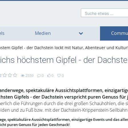
Suche etwas ...
o
o
o
o
o
o
avigation
ain
ooter
ontent
ls
Medien
Commun
stem Gipfel - der Dachstein lockt mit Natur, Abenteuer und Kultur
ichs höchstem Gipfel - der Dachstei
2559
0
0
0
Wanderwege, spektakuläre Aussichtsplattformen, einzigartig
chsten Gipfels - der Dachstein verspricht puren Genuss fü
herlich die Führungen durch die drei großen Schauhöhlen, die s
iden und zu Fuß bzw. mit der Dachstein-Krippenstein-Seilbahn
ge, spektakuläre Aussichtsplattformen, einzigartige Events und das alles
richt puren Genuss für jeden Geschmack!