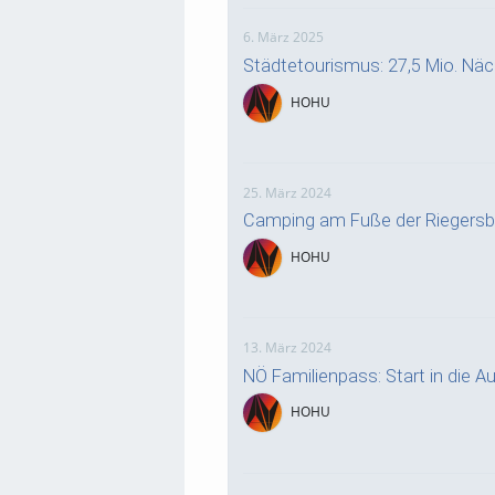
6. März 2025
Städtetourismus: 27,5 Mio. Nä
HOHU
25. März 2024
Camping am Fuße der Riegersb
HOHU
13. März 2024
NÖ Familienpass: Start in die Au
HOHU