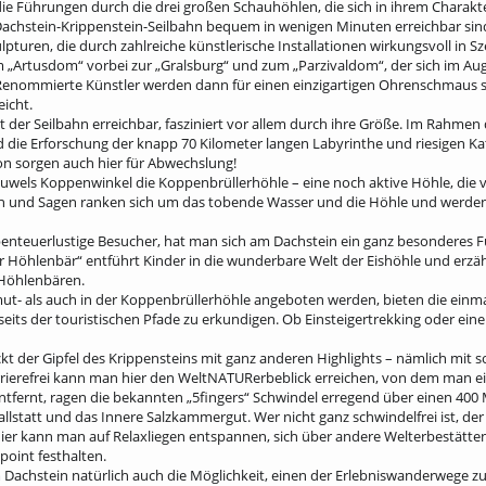
 die Führungen durch die drei großen Schauhöhlen, die sich in ihrem Charak
Dachstein-Krippenstein-Seilbahn bequem in wenigen Minuten erreichbar sin
kulpturen, die durch zahlreiche künstlerische Installationen wirkungsvoll in 
„Artusdom“ vorbei zur „Gralsburg“ und zum „Parzivaldom“, der sich im Aug
 Renommierte Künstler werden dann für einen einzigartigen Ohrenschmaus s
eicht.
er Seilbahn erreichbar, fasziniert vor allem durch ihre Größe. Im Rahmen
d die Erforschung der knapp 70 Kilometer langen Labyrinthe und riesigen Ka
ion sorgen auch hier für Abwechslung!
juwels Koppenwinkel die Koppenbrüllerhöhle – eine noch aktive Höhle, die 
hen und Sagen ranken sich um das tobende Wasser und die Höhle und werd
r abenteuerlustige Besucher, hat man sich am Dachstein ein ganz besonderes
r Höhlenbär“ entführt Kinder in die wunderbare Welt der Eishöhle und erzä
 Höhlenbären.
t- als auch in der Koppenbrüllerhöhle angeboten werden, bieten die einmal
its der touristischen Pfade zu erkundigen. Ob Einsteigertrekking oder eine
ckt der Gipfel des Krippensteins mit ganz anderen Highlights – nämlich m
rierefrei kann man hier den WeltNATURerbeblick erreichen, von dem man ein
tfernt, ragen die bekannten „5fingers“ Schwindel erregend über einen 400
llstatt und das Innere Salzkammergut. Wer nicht ganz schwindelfrei ist, de
Hier kann man auf Relaxliegen entspannen, sich über andere Welterbestätte
oint festhalten.
Dachstein natürlich auch die Möglichkeit, einen der Erlebniswanderwege zu