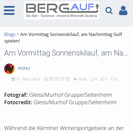
Blogs
Am Vormittag Sonnenskilauf, am Nachmittag Golf
spielen!
Am Vormittag Sonnenskilauf, am Nachmittag Golf spielen!
HOHU
11. März 2014
1624
0
0
0
1624
0
0
0
Gleiss/Murhof Gruppe/Seltenheim
Fotograf:
Gleiss/Murhof Gruppe/Seltenheim
Fotocredit:
views
Kommentare
likes
favorites
Während die Kärntner Wintersportgebiete an der