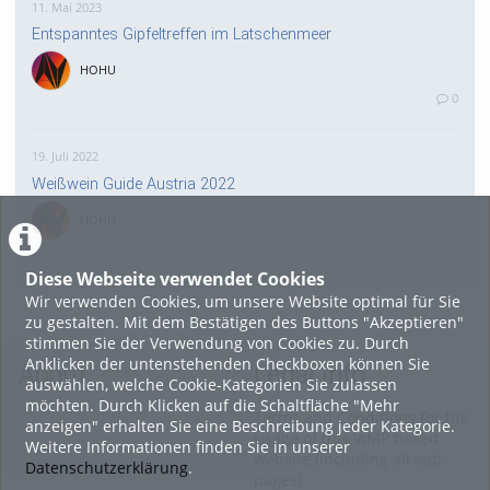
11. Mai 2023
Entspanntes Gipfeltreffen im Latschenmeer
HOHU
0
19. Juli 2022
Weißwein Guide Austria 2022
HOHU
0
Diese Webseite verwendet Cookies
Wir verwenden Cookies, um unsere Website optimal für Sie
16. Mai 2022
zu gestalten. Mit dem Bestätigen des Buttons "Akzeptieren"
neuer Test-Newsbeitrag
stimmen Sie der Verwendung von Cookies zu. Durch
Anklicken der untenstehenden Checkboxen können Sie
HOHU
About
Legal Info
auswählen, welche Cookie-Kategorien Sie zulassen
0
möchten. Durch Klicken auf die Schaltfläche "Mehr
Terms and Conditions for the
anzeigen" erhalten Sie eine Beschreibung jeder Kategorie.
Usage of this ViMP based
Weitere Informationen finden Sie in unserer
9. Mai 2022
website (including all sub-
Datenschutzerklärung
.
pages)
¨Haager Lies reloaded“ - der neue Top-Radweg in OÖ