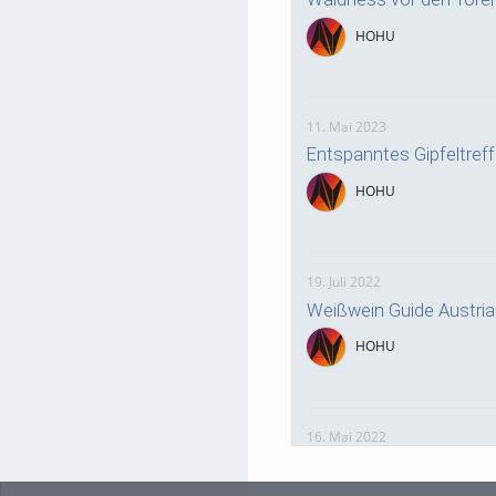
HOHU
11. Mai 2023
Entspanntes Gipfeltre
HOHU
19. Juli 2022
Weißwein Guide Austri
HOHU
16. Mai 2022
neuer Test-Newsbeitra