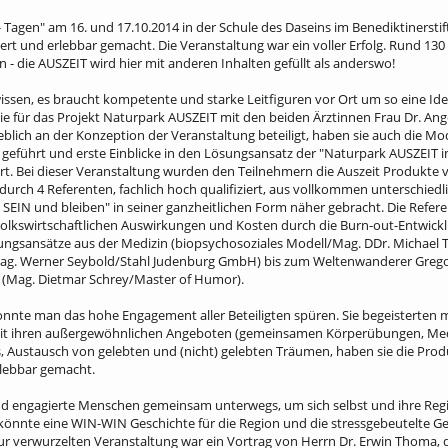
- Tagen" am 16. und 17.10.2014 in der Schule des Daseins im Benediktinersti
ert und erlebbar gemacht. Die Veranstaltung war ein voller Erfolg. Rund 130
- die AUSZEIT wird hier mit anderen Inhalten gefüllt als anderswo!
issen, es braucht kompetente und starke Leitfiguren vor Ort um so eine Id
sie für das Projekt Naturpark AUSZEIT mit den beiden Ärztinnen Frau Dr. Ange
blich an der Konzeption der Veranstaltung beteiligt, haben sie auch die 
 geführt und erste Einblicke in den Lösungsansatz der "Naturpark AUSZEIT 
t. Bei dieser Veranstaltung wurden den Teilnehmern die Auszeit Produkte vo
h durch 4 Referenten, fachlich hoch qualifiziert, aus vollkommen unterschied
EIN und bleiben" in seiner ganzheitlichen Form näher gebracht. Die Refe
lkswirtschaftlichen Auswirkungen und Kosten durch die Burn-out-Entwick
Lösungsansätze aus der Medizin (biopsychosoziales Modell/Mag. DDr. Michael 
Mag. Werner Seybold/Stahl Judenburg GmbH) bis zum Weltenwanderer Grego
(Mag. Dietmar Schrey/Master of Humor).
nnte man das hohe Engagement aller Beteiligten spüren. Sie begeisterten m
Mit ihren außergewöhnlichen Angeboten (gemeinsamen Körperübungen, Med
, Austausch von gelebten und (nicht) gelebten Träumen, haben sie die Pro
rlebbar gemacht.
ind engagierte Menschen gemeinsam unterwegs, um sich selbst und ihre Reg
önnte eine WIN-WIN Geschichte für die Region und die stressgebeutelte Ge
atur verwurzelten Veranstaltung war ein Vortrag von Herrn Dr. Erwin Thoma, 