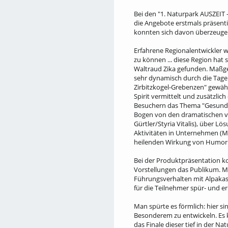
Bei den "1. Naturpark AUSZEIT 
die Angebote erstmals präsenti
konnten sich davon überzeugen 
Erfahrene Regionalentwickler w
zu können ... diese Region hat 
Waltraud Zika gefunden. Maßge
sehr dynamisch durch die Tage
Zirbitzkogel-Grebenzen" gewähr
Spirit vermittelt und zusätzlic
Besuchern das Thema "Gesund S
Bogen von den dramatischen vo
Gürtler/Styria Vitalis), über 
Aktivitäten in Unternehmen (
heilenden Wirkung von Humor 
Bei der Produktpräsentation ko
Vorstellungen das Publikum. 
Führungsverhalten mit Alpakas
für die Teilnehmer spür- und e
Man spürte es förmlich: hier s
Besonderem zu entwickeln. Es k
das Finale dieser tief in der N