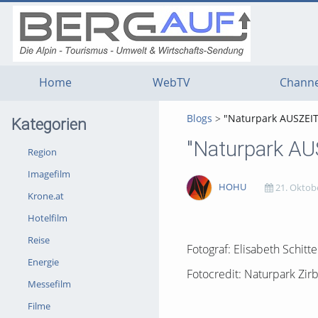
g
g
g
t
t
t
n
m
f
c
Home
WebTV
Channe
Blogs
"Naturpark AUSZEIT"
Kategorien
"Naturpark AUS
Region
Imagefilm
HOHU
21. Oktob
Krone.at
Hotelfilm
2574
0
0
0
Reise
views
Kommentare
likes
favorites
Fotograf: Elisabeth Schitte
Energie
Fotocredit: Naturpark Zir
Messefilm
Filme