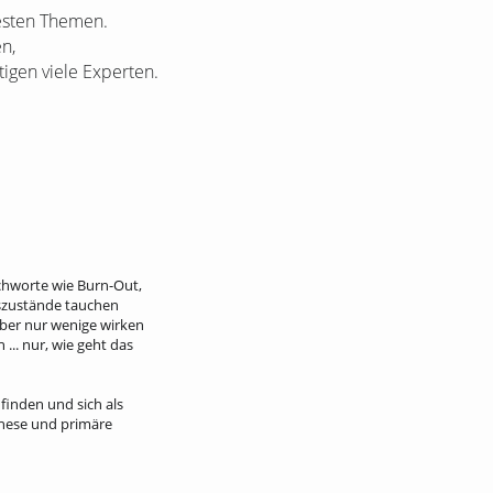
ßesten Themen.
n,
gen viele Experten.
chworte wie Burn-Out,
szustände tauchen
aber nur wenige wirken
... nur, wie geht das
finden und sich als
enese und primäre