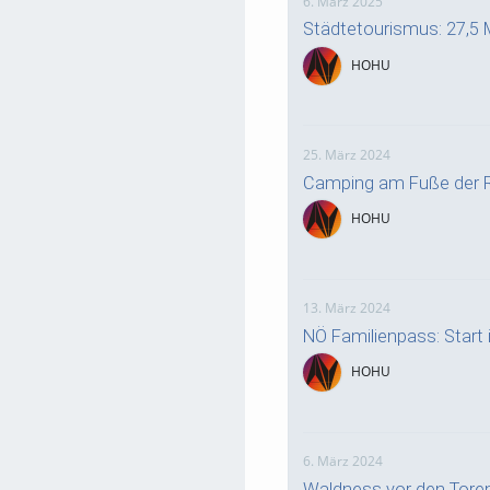
6. März 2025
Städtetourismus: 27,5 
HOHU
25. März 2024
Camping am Fuße der R
HOHU
13. März 2024
NÖ Familienpass: Start i
HOHU
6. März 2024
Waldness vor den Tore