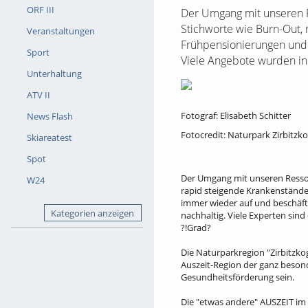
ORF III
Der Umgang mit unseren R
Stichworte wie Burn-Out,
Veranstaltungen
Frühpensionierungen und 
Sport
Viele Angebote wurden in 
Unterhaltung
ATV II
Fotograf: Elisabeth Schitter
News Flash
Fotocredit: Naturpark Zirbitzk
Skiareatest
Spot
Der Umgang mit unseren Ressou
W24
rapid steigende Krankenständ
immer wieder auf und beschäfti
Kategorien anzeigen
nachhaltig. Viele Experten sind
?!Grad?
Die Naturparkregion "Zirbitzkog
Auszeit-Region der ganz besond
Gesundheitsförderung sein.
Die "etwas andere" AUSZEIT im 