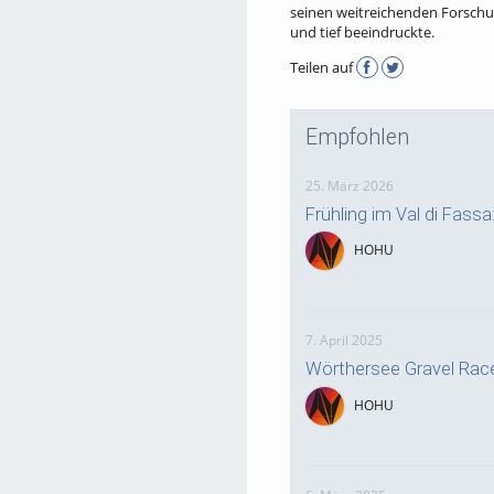
seinen weitreichenden Forschu
und tief beeindruckte.
Teilen auf
Empfohlen
25. März 2026
Frühling im Val di Fass
HOHU
7. April 2025
Wörthersee Gravel Rac
HOHU