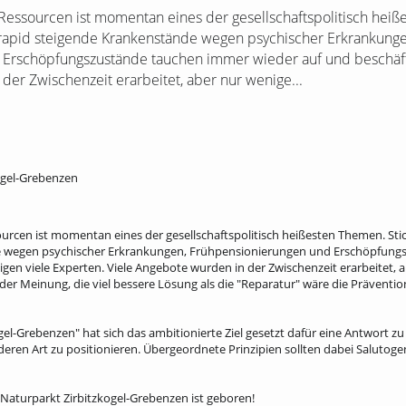
essourcen ist momentan eines der gesellschaftspolitisch hei
 rapid steigende Krankenstände wegen psychischer Erkrankunge
Erschöpfungszustände tauchen immer wieder auf und beschäfti
der Zwischenzeit erarbeitet, aber nur wenige...
ogel-Grebenzen
rcen ist momentan eines der gesellschaftspolitisch heißesten Themen. Sti
e wegen psychischer Erkrankungen, Frühpensionierungen und Erschöpfung
gen viele Experten. Viele Angebote wurden in der Zwischenzeit erarbeitet, 
 der Meinung, die viel bessere Lösung als die "Reparatur" wäre die Prävention 
el-Grebenzen" hat sich das ambitionierte Ziel gesetzt dafür eine Antwort zu 
eren Art zu positionieren. Übergeordnete Prinzipien sollten dabei Salutog
Naturparkt Zirbitzkogel-Grebenzen ist geboren!