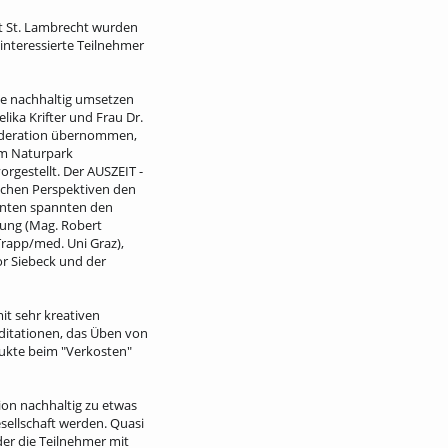
ft St. Lambrecht wurden
 interessierte Teilnehmer
ee nachhaltig umsetzen
lika Krifter und Frau Dr.
Moderation übernommen,
im Naturpark
rgestellt. Der AUSZEIT -
lichen Perspektiven den
renten spannten den
lung (Mag. Robert
Trapp/med. Uni Graz),
r Siebeck und der
it sehr kreativen
itationen, das Üben von
dukte beim "Verkosten"
ion nachhaltig zu etwas
sellschaft werden. Quasi
der die Teilnehmer mit