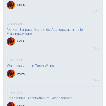
HOHU
0
13. März 2024
NÖ Familienpass: Start in die Ausflugszeit mit tollen
Frühlingsaktionen
HOHU
0
6. März 2024
Waldness vor den Toren Wiens
HOHU
0
11. Mai 2023
Entspanntes Gipfeltreffen im Latschenmeer
HOHU