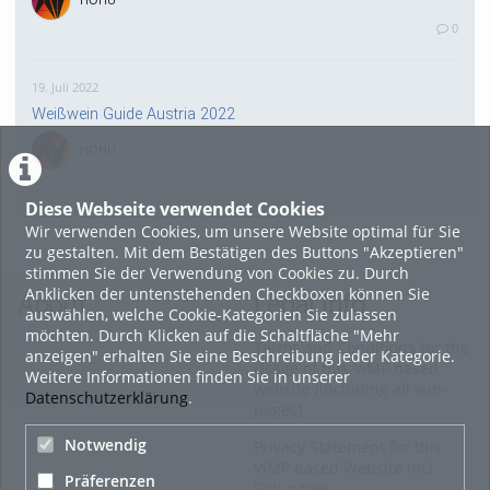
0
19. Juli 2022
Weißwein Guide Austria 2022
HOHU
0
Diese Webseite verwendet Cookies
Wir verwenden Cookies, um unsere Website optimal für Sie
16. Mai 2022
zu gestalten. Mit dem Bestätigen des Buttons "Akzeptieren"
neuer Test-Newsbeitrag
stimmen Sie der Verwendung von Cookies zu. Durch
Anklicken der untenstehenden Checkboxen können Sie
HOHU
About
Legal Info
auswählen, welche Cookie-Kategorien Sie zulassen
0
möchten. Durch Klicken auf die Schaltfläche "Mehr
Terms and Conditions for the
anzeigen" erhalten Sie eine Beschreibung jeder Kategorie.
Usage of this ViMP based
Weitere Informationen finden Sie in unserer
9. Mai 2022
website (including all sub-
Datenschutzerklärung
.
pages)
¨Haager Lies reloaded“ - der neue Top-Radweg in OÖ
verbindet
Notwendig
Privacy Statement for this
ViMP based Website incl.
HOHU
Präferenzen
Sub-pages