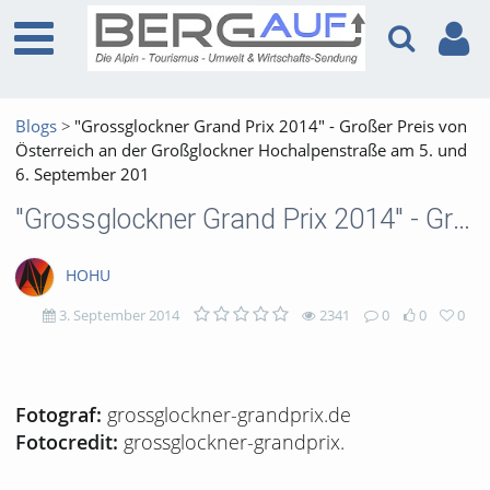
Blogs
"Grossglockner Grand Prix 2014" - Großer Preis von
Österreich an der Großglockner Hochalpenstraße am 5. und
6. September 201
"Grossglockner Grand Prix 2014" - Großer Preis von Österreich an der Großglockner Hochalpenstraße am 5. und 6. September 201
HOHU
3. September 2014
2341
0
0
0
2341
0
0
0
views
Kommentare
likes
favorites
grossglockner-grandprix.de
Fotograf:
grossglockner-grandprix.
Fotocredit: