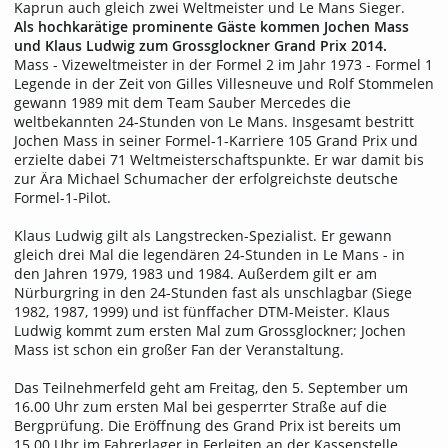
Kaprun auch gleich zwei Weltmeister und Le Mans Sieger.
Als hochkarätige prominente Gäste kommen Jochen Mass
und Klaus Ludwig zum Grossglockner Grand Prix 2014.
Mass - Vizeweltmeister in der Formel 2 im Jahr 1973 - Formel 1
Legende in der Zeit von Gilles Villesneuve und Rolf Stommelen
gewann 1989 mit dem Team Sauber Mercedes die
weltbekannten 24-Stunden von Le Mans. Insgesamt bestritt
Jochen Mass in seiner Formel-1-Karriere 105 Grand Prix und
erzielte dabei 71 Weltmeisterschaftspunkte. Er war damit bis
zur Ära Michael Schumacher der erfolgreichste deutsche
Formel-1-Pilot.
Klaus Ludwig gilt als Langstrecken-Spezialist. Er gewann
gleich drei Mal die legendären 24-Stunden in Le Mans - in
den Jahren 1979, 1983 und 1984. Außerdem gilt er am
Nürburgring in den 24-Stunden fast als unschlagbar (Siege
1982, 1987, 1999) und ist fünffacher DTM-Meister. Klaus
Ludwig kommt zum ersten Mal zum Grossglockner; Jochen
Mass ist schon ein großer Fan der Veranstaltung.
Das Teilnehmerfeld geht am Freitag, den 5. September um
16.00 Uhr zum ersten Mal bei gesperrter Straße auf die
Bergprüfung. Die Eröffnung des Grand Prix ist bereits um
15.00 Uhr im Fahrerlager in Ferleiten an der Kassenstelle.