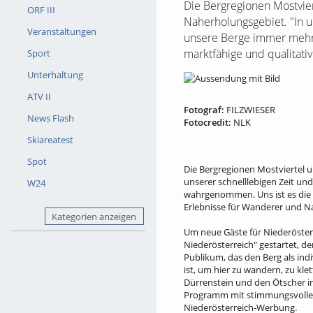
Die Bergregionen Mostvie
ORF III
Naherholungsgebiet. "In u
Veranstaltungen
unsere Berge immer mehr 
marktfähige und qualitati
Sport
Unterhaltung
ATV II
Fotograf:
FILZWIESER
News Flash
Fotocredit:
NLK
Skiareatest
Spot
Die Bergregionen Mostviertel 
unserer schnelllebigen Zeit un
W24
wahrgenommen. Uns ist es die l
Erlebnisse für Wanderer und Na
Kategorien anzeigen
Um neue Gäste für Niederöster
Niederösterreich" gestartet, de
Publikum, das den Berg als ind
ist, um hier zu wandern, zu k
Dürrenstein und den Ötscher im
Programm mit stimmungsvollen 
Niederösterreich-Werbung.