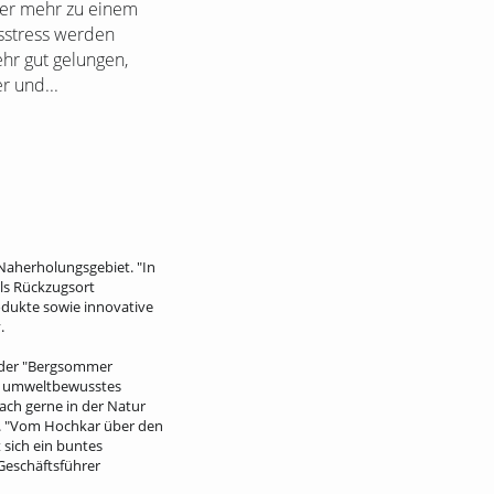
mer mehr zu einem
gsstress werden
hr gut gelungen,
r und...
Naherholungsgebiet. "In
ls Rückzugsort
odukte sowie innovative
.
e der "Bergsommer
es, umweltbewusstes
ach gerne in der Natur
n. "Vom Hochkar über den
 sich ein buntes
Geschäftsführer