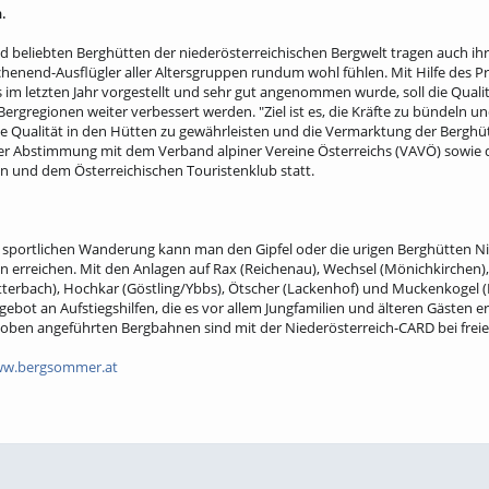
.
 beliebten Berghütten der niederösterreichischen Bergwelt tragen auch ihre
henend-Ausflügler aller Altersgruppen rundum wohl fühlen. Mit Hilfe des P
s im letzten Jahr vorgestellt und sehr gut angenommen wurde, soll die Qual
ergregionen weiter verbessert werden. "Ziel ist es, die Kräfte zu bündeln u
he Qualität in den Hütten zu gewährleisten und die Vermarktung der Berghüt
nger Abstimmung mit dem Verband alpiner Vereine Österreichs (VAVÖ) sowie
n und dem Österreichischen Touristenklub statt.
ur sportlichen Wanderung kann man den Gipfel oder die urigen Berghütten 
 erreichen. Mit den Anlagen auf Rax (Reichenau), Wechsel (Mönichkirchen)
erbach), Hochkar (Göstling/Ybbs), Ötscher (Lackenhof) und Muckenkogel (Li
ngebot an Aufstiegshilfen, die es vor allem Jungfamilien und älteren Gäste
 oben angeführten Bergbahnen sind mit der Niederösterreich-CARD bei freie
w.bergsommer.at