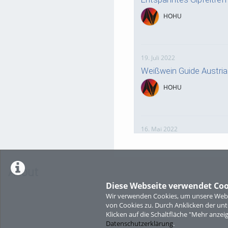
HOHU
19. Juli 2022
Weißwein Guide Austri
HOHU
16. Mai 2022
neuer Test-Newsbeitra
HOHU
About
Diese Webseite verwendet Coo
Wir verwenden Cookies, um unsere Websi
9. Mai 2022
von Cookies zu. Durch Anklicken der u
¨Haager Lies reloaded“
Klicken auf die Schaltfläche "Mehr anzei
Datenschutzerklärung
.