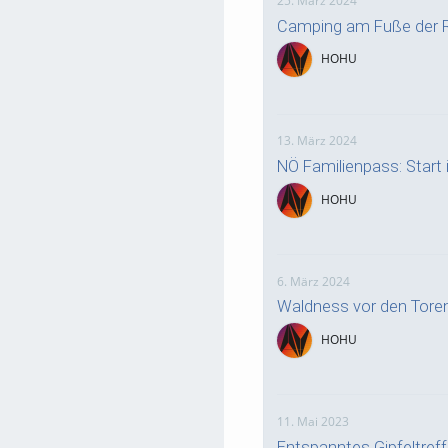
Camping am Fuße der R
HOHU
13. März 2024
NÖ Familienpass: Start i
HOHU
6. März 2024
Waldness vor den Tore
HOHU
11. Mai 2023
Entspanntes Gipfeltre