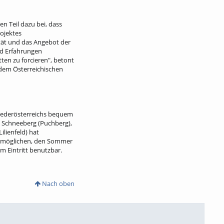
n Teil dazu bei, dass
rojektes
ität und das Angebot der
nd Erfahrungen
ten zu forcieren", betont
 dem Österreichischen
Niederösterreichs bequem
, Schneeberg (Puchberg),
lienfeld) hat
n ermöglichen, den Sommer
m Eintritt benutzbar.
Nach oben