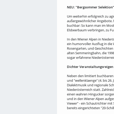
NEU: "Bergsommer Selektion"
Um weiterhin erfolgreich zu ag
außergewöhnlicher Angebote. Mi
buchbar: So kann man im Mostvi
Elsbeerbaum verbringen, zu Fu
In den Wiener Alpen in Nieder
ein humorvoller Ausflug in di
Rosengarten, und Geschichten z
alten Semmeringbahn, die 199
sogar erfahrene Niederösterrei
Dichter Veranstaltungsreigen
Neben den limitiert buchbaren 
und "wellenklaenge" (4. bis 26.
Dialektmusik und regionale Sch
Niederösterreich statt. Zahlre
einen wahren Hingucker sorgen
und in den Wiener Alpen aufges
Viewer" - ein Schautrichter mi
bereits eingerichteten "20-Schi