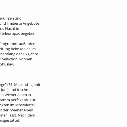
nierungen und
und limitierte Angebote
ine Nacht im
itteleuropas begeben.
am Programm, außerdem
leitung beim Malen im
 entlang der 160 Jahre
 Selektion' können
ohuslav.
e" (31. Mai und 1. Juni)
Juni) und frische
den Wiener Alpen in
gramm perfekt ab. Für
nkten im Mostviertel
et der "Wiener Alpen
einen lässt. Nach dem
usgestattet.