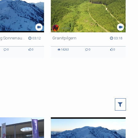
HOHU
Erlebnis Kasberg Sonnenaufgang im Winter
Granitpilgern
03:12
03:18
0
0
14263
0
0