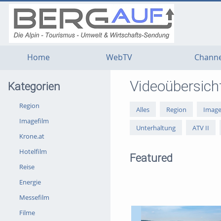
g
g
g
t
t
t
n
m
f
c
Home
WebTV
Channe
Videoübersich
Kategorien
Region
Alles
Region
Image
Imagefilm
Unterhaltung
ATV II
Krone.at
Hotelfilm
Featured
Reise
Energie
Messefilm
Filme