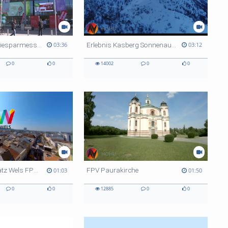
HOHU
WEBUILD Energiesparmesse Wels 2024
Erlebnis Kasberg Sonnenaufgang im Winter
03:36
03:12
0
0
14002
0
0
HOHU
Kaiser Josef Platz Wels FPV Flug
FPV Paurakirche
01:03
01:50
0
0
12885
0
0