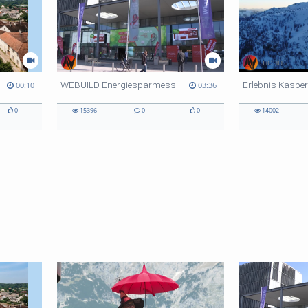
HOHU
HOHU
WEBUILD Energiesparmesse Wels 2024
00:10
03:36
0
15396
0
0
14002