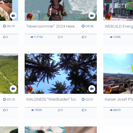
HOHU
HOHU
"Hexensommer" 2024 Hexenwasser Söll
00:10
04:56
0
117156
0
0
15396
HOHU
HOHU
WALDNESS "Waldbaden" für Geist Körper und Seele
03:18
02:01
0
19039
0
0
68470