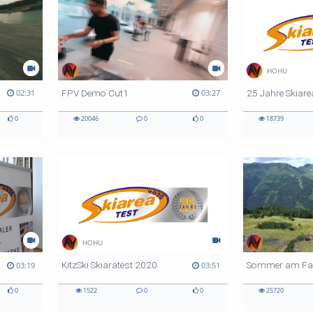
HOHU
HOHU
FPV Demo Cut1
25 Jahre Skiare
02:31
03:27
0
20046
0
0
18739
HOHU
HOHU
KitzSki Skiaratest 2020
03:19
03:51
0
1522
0
0
25720