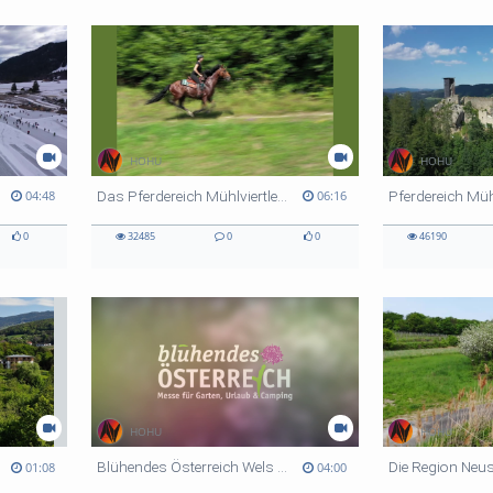
HOHU
HOHU
Das Pferdereich Mühlviertler Alm - Bergauf Bericht
Pferdereich Müh
04:48
06:16
0
32485
0
0
46190
HOHU
HOHU
Blühendes Österreich Wels 2019 - Bergauf Bericht
01:08
04:00