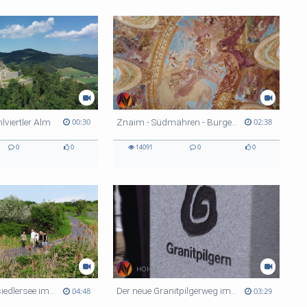
HOHU
lviertler Alm
Znaim - Südmähren - Burgen - Schlösser - Bier und Wein
00:30
02:38
0
0
14091
0
0
HOHU
Die Region Neusiedlersee im Frühling - Bergauf Bericht
Der neue Granitpilgerweg im Oberen Mühlviertel
04:48
03:29