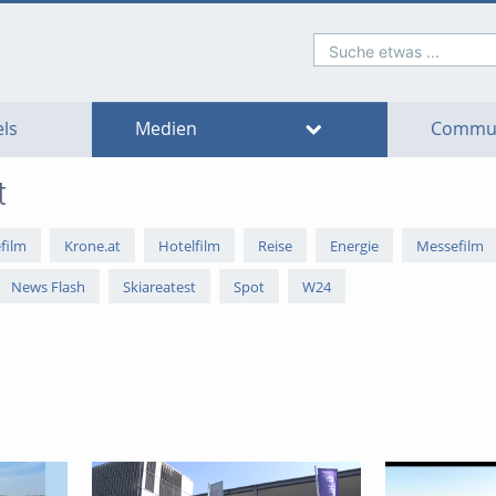
Suche etwas ...
o
o
o
o
o
o
avigation
ain
ooter
ontent
ls
Medien
Commun
t
film
Krone.at
Hotelfilm
Reise
Energie
Messefilm
News Flash
Skiareatest
Spot
W24