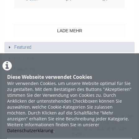
15397
0
0
views
Kommentare
likes
LADE MEHR
Featured
Beliebtheit
Bewertung
Diese Webseite verwendet Cookies
Kommentare
Wir verwenden Cookies, um unsere Website optimal für Sie
zu gestalten. Mit dem Bestätigen des Buttons "Akzeptieren"
stimmen Sie der Verwendung von Cookies zu. Durch
Anklicken der untenstehenden Checkboxen können Sie
About
Legal Info
auswählen, welche Cookie-Kategorien Sie zulassen
möchten. Durch Klicken auf die Schaltfläche "Mehr
Terms and Conditions for the
anzeigen" erhalten Sie eine Beschreibung jeder Kategorie.
Usage of this ViMP based
Weitere Informationen finden Sie in unserer
website (including all sub-
Datenschutzerklärung
.
pages)