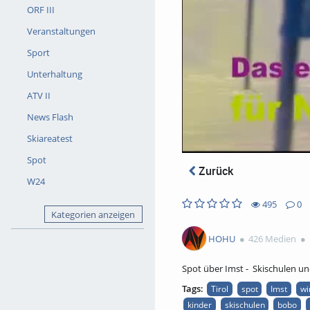
ORF III
Veranstaltungen
Sport
Unterhaltung
ATV II
News Flash
Skiareatest
Spot
Zurück
W24
495
0
Kategorien anzeigen
0
0
495
0
likes
favorites
views
Kommentare
HOHU
426 Medien
Spot über Imst - Skischulen u
Tags:
Tirol
spot
Imst
wi
kinder
skischulen
bobo