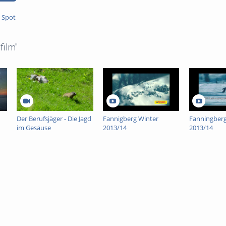
,
Spot
film"
Der Berufsjäger - Die Jagd
Fannigberg Winter
Fanningberg
im Gesäuse
2013/14
2013/14