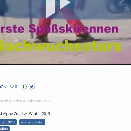
abs
0
0
hochgeladen 4. Februar 2013
nd Alpne Coaster WInter 2013
nter 2013
alpine coaster
albin