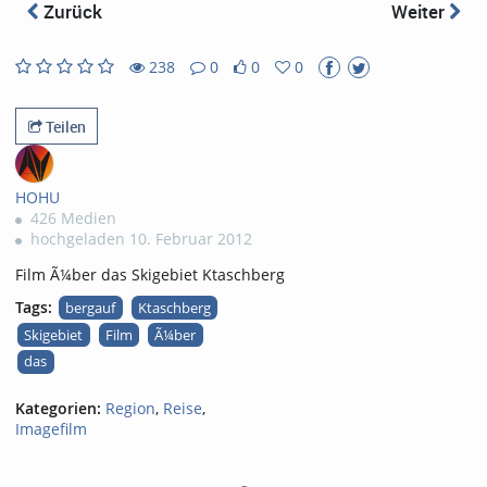
abs
Zurück
Weiter
238
0
0
0
0
0
238
0
likes
favorites
views
Kommentare
Teilen
HOHU
426 Medien
hochgeladen 10. Februar 2012
Film Ã¼ber das Skigebiet Ktaschberg
Tags:
bergauf
Ktaschberg
Skigebiet
Film
Ã¼ber
das
Kategorien:
Region
,
Reise
,
Imagefilm