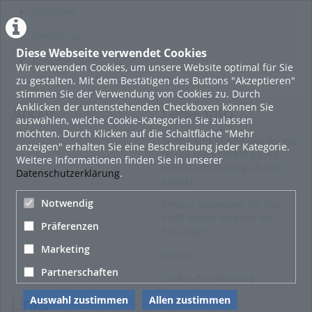
Beliebtheit
Bewertung
Diese Webseite verwendet Cookies
Kommentare
Wir verwenden Cookies, um unsere Website optimal für Sie
zu gestalten. Mit dem Bestätigen des Buttons "Akzeptieren"
stimmen Sie der Verwendung von Cookies zu. Durch
Anklicken der untenstehenden Checkboxen können Sie
About
Legal Info
auswählen, welche Cookie-Kategorien Sie zulassen
möchten. Durch Klicken auf die Schaltfläche "Mehr
Terms and Conditions for the
anzeigen" erhalten Sie eine Beschreibung jeder Kategorie.
Usage of this ViMP based
Weitere Informationen finden Sie in unserer
website (including all sub-
Datenschutzerklärung
.
pages)
Notwendig
Privacy Statement for this
ViMP based Website incl.
Präferenzen
Sub-pages
Marketing
Imprint
Partnerschaften
Cookie-Zustimmung
Auswahl zustimmen
Allen zustimmen
Links