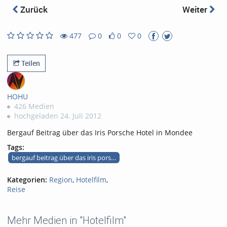
abs
Zurück
Weiter
477
0
0
0
0
0
477
0
likes
favorites
views
Kommentare
Teilen
HOHU
426 Medien
hochgeladen 24. Juli 2012
Bergauf Beitrag über das Iris Porsche Hotel in Mondee
Tags:
bergauf beitrag über das iris porsche hotel in mondee
Kategorien:
Region
,
Hotelfilm
,
Reise
Mehr Medien in "Hotelfilm"