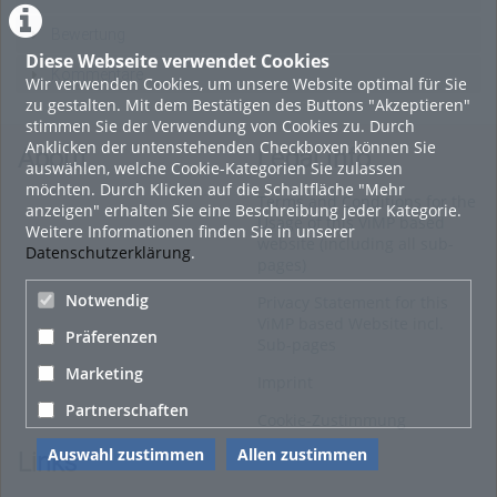
Bewertung
Diese Webseite verwendet Cookies
Kommentare
Wir verwenden Cookies, um unsere Website optimal für Sie
zu gestalten. Mit dem Bestätigen des Buttons "Akzeptieren"
stimmen Sie der Verwendung von Cookies zu. Durch
Anklicken der untenstehenden Checkboxen können Sie
About
Legal Info
auswählen, welche Cookie-Kategorien Sie zulassen
möchten. Durch Klicken auf die Schaltfläche "Mehr
Terms and Conditions for the
anzeigen" erhalten Sie eine Beschreibung jeder Kategorie.
Usage of this ViMP based
Weitere Informationen finden Sie in unserer
website (including all sub-
Datenschutzerklärung
.
pages)
Notwendig
Privacy Statement for this
ViMP based Website incl.
Präferenzen
Sub-pages
Marketing
Imprint
Partnerschaften
Cookie-Zustimmung
Auswahl zustimmen
Allen zustimmen
Links