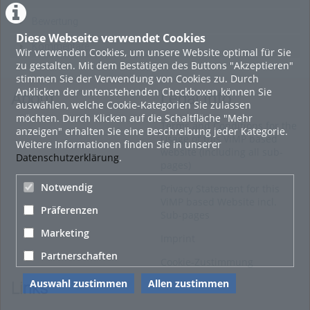
Bewertung
Diese Webseite verwendet Cookies
Kommentare
Wir verwenden Cookies, um unsere Website optimal für Sie
zu gestalten. Mit dem Bestätigen des Buttons "Akzeptieren"
stimmen Sie der Verwendung von Cookies zu. Durch
Anklicken der untenstehenden Checkboxen können Sie
About
Legal Info
auswählen, welche Cookie-Kategorien Sie zulassen
möchten. Durch Klicken auf die Schaltfläche "Mehr
Terms and Conditions for the
anzeigen" erhalten Sie eine Beschreibung jeder Kategorie.
Usage of this ViMP based
Weitere Informationen finden Sie in unserer
website (including all sub-
Datenschutzerklärung
.
pages)
Notwendig
Privacy Statement for this
ViMP based Website incl.
Präferenzen
Sub-pages
Marketing
Imprint
Partnerschaften
Cookie-Zustimmung
Auswahl zustimmen
Allen zustimmen
Links