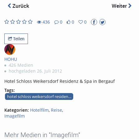
abs
Zurück
Weiter
436
0
0
0
0
0
436
0
likes
favorites
views
Kommentare
Teilen
HOHU
426 Medien
hochgeladen 26. Juli 2012
Hotel Schloss Weikersdorf Residenz & Spa in Bergauf
Tags:
hotel schloss weikersdorf residenz bergauf
Kategorien:
Hotelfilm
,
Reise
,
Imagefilm
Mehr Medien in "Imagefilm"