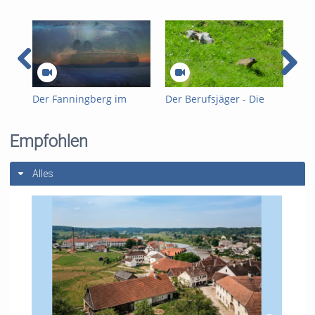
Der Fanningberg im
Der Berufsjäger - Die
Fan
Lungau
Jagd im Gesäuse
201
Empfohlen
Alles