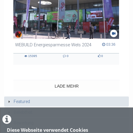
HOHU
WEBUILD Energiesparmesse Wels 2024
03:36 duration
03:36
15395
0
0
15395
0
0
views
Kommentare
likes
LADE MEHR
Featured
Beliebtheit
Bewertung
Diese Webseite verwendet Cookies