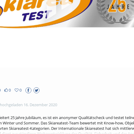
abs
0
0
0
hochgeladen 16. Dezember 2020
feitert 25 Jahre Jubiläum, es ist ein anonymer Qualitätscheck und testet tei
 Winter und Sommer. Das Skiareatest-Team bewertet mit Know-how, Objekti
en Skiareatest-Kategorien. Der Internationale Skiareatest hat sich mittlerw
dient zur ständigen Weiterentwicklung der Qualität, Sicherheit und der An