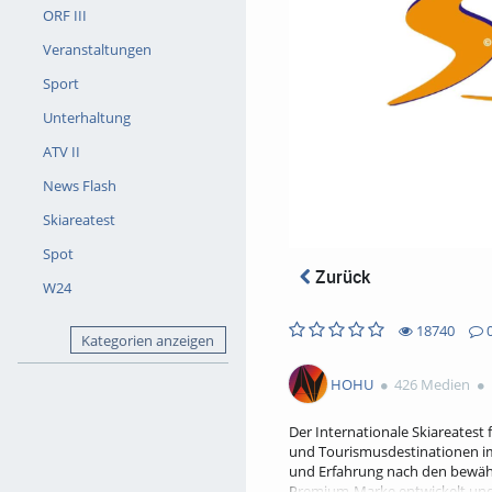
ORF III
Veranstaltungen
Sport
Unterhaltung
ATV II
News Flash
Skiareatest
Spot
Zurück
W24
18740
Kategorien anzeigen
0
0
18740
0
likes
favorites
views
Kommentare
HOHU
426 Medien
Der Internationale Skiareatest 
und Tourismusdestinationen im
und Erfahrung nach den bewährt
Premium-Marke entwickelt und 