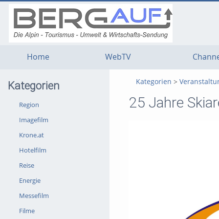
g
g
g
t
t
t
n
m
f
c
Home
WebTV
Channe
Kategorien
Veranstalt
Kategorien
25 Jahre Skiar
Region
Imagefilm
Krone.at
Hotelfilm
Reise
Energie
Messefilm
Filme