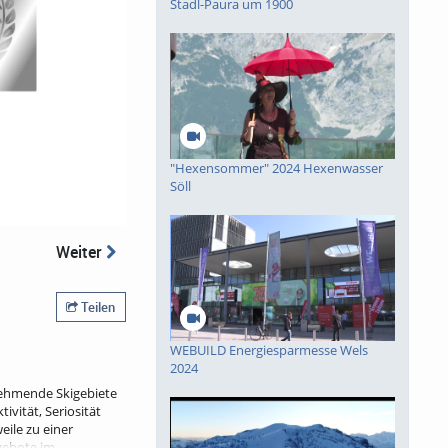
Stadl-Paura um 1900
piele
"Hexensommer" 2024 Hexenwasser
Söll
Weiter
Teilen
WEBUILD Energiesparmesse Wels
2024
lnehmende Skigebiete
vität, Seriosität
eile zu einer
gebote im