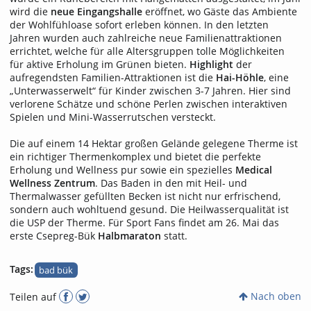
wird die
neue Eingangshalle
eröffnet, wo Gäste das Ambiente
der Wohlfühloase sofort erleben können. In den letzten
Jahren wurden auch zahlreiche neue Familienattraktionen
errichtet, welche für alle Altersgruppen tolle Möglichkeiten
für aktive Erholung im Grünen bieten.
Highlight
der
aufregendsten Familien-Attraktionen ist die
Hai-Höhle
, eine
„Unterwasserwelt“ für Kinder zwischen 3-7 Jahren. Hier sind
verlorene Schätze und schöne Perlen zwischen interaktiven
Spielen und Mini-Wasserrutschen versteckt.
Die auf einem 14 Hektar großen Geländ
e gelegene Therme ist
ein richtiger Thermenkomplex und bietet die perfekte
Erholung und Wellness pur sowie ein spezielles
Medical
Wellness Zentrum
. Das Baden in den mit Heil- und
Thermalwasser gefüllten Becken ist nicht nur erfrischend,
sondern auch wohltuend gesund. Die Heilwasserqualität ist
die USP der Therme. Für Sport Fans findet am 26. Mai das
erste Csepreg-Bük
Halbmaraton
statt.
Tags:
bad bük
Nach oben
Teilen auf