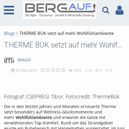
Blogs
THERME BÜK setzt auf mehr Wohlfühlambiente
THERME BÜK setzt auf mehr Wohlfühlambiente
IMAGO
24. Mai 2018
2305
0
0
0
2305
0
0
0
views
Kommentare
likes
favorites
Fotograf: CSEPREGI Tibor, Fotocredit: ThermeBük
Die in den letzten Jahren und Monaten erneuerte Therme
setzt besonders auf Wellness-Glücksmomente und
mehr
Wohlfühlambiente
und erwartet die Gäste mit
verwöhnenden Top-Komfort. Rund um das Strandgebiet
wurde ein Ruhebereich mit Hängematten ausgestaltet, im Juni