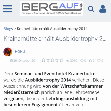
Blogs
Krainerhütte erhält Ausbildertrophy 2014
Krainerhütte erhält Ausbildertrophy 2014
HOHU
29. Oktober 2014
3010
0
0
0
3010
0
0
0
Dem
Seminar- und Eventhotel Krainerhütte
wurde die
verliehen. Diese
Ausbildertrophy 2014
views
Kommentare
likes
favorites
Auszeichnung wird
von der Wirtschaftskammer
jährlich an jene Lehrbetriebe
Niederösterreich
, die in der
vergeben
Lehrlingsausbildung mit
überzeugen.
besonderem Engagement