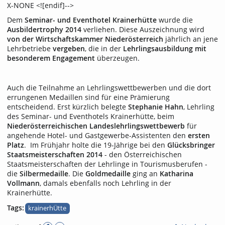
X-NONE <![endif]-->
Dem
Seminar- und Eventhotel Krainerhütte
wurde die
Ausbildertrophy 2014
verliehen. Diese Auszeichnung wird
von der Wirtschaftskammer Niederösterreich
jährlich an jene
Lehrbetriebe
vergeben
, die in der
Lehrlingsausbildung mit
besonderem Engagement
überzeugen.
Auch die Teilnahme an Lehrlingswettbewerben und die dort
errungenen Medaillen sind für eine Prämierung
entscheidend. Erst kürzlich belegte
Stephanie Hahn
, Lehrling
des Seminar- und Eventhotels Krainerhütte, beim
Niederösterreichischen Landeslehrlingswettbewerb
für
angehende Hotel- und Gastgewerbe-Assistenten den
ersten
Platz
. Im Frühjahr holte die 19-Jährige bei den
Glücksbringer
Staatsmeisterschaften 2014
- den Österreichischen
Staatsmeisterschaften der Lehrlinge in Tourismusberufen -
die
Silbermedaille
. Die
Goldmedaille
ging an
Katharina
Vollmann
, damals ebenfalls noch Lehrling in der
Krainerhütte.
Tags:
krainerhÜtte