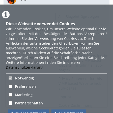
0
Alle Blogeinträge zeigen
Diese Webseite verwendet Cookies
Wir verwenden Cookies, um unsere Website optimal für Sie
zu gestalten. Mit dem Bestätigen des Buttons "Akzeptieren"
stimmen Sie der Verwendung von Cookies zu. Durch
Anklicken der untenstehenden Checkboxen können Sie
About
Legal Info
auswählen, welche Cookie-Kategorien Sie zulassen
möchten. Durch Klicken auf die Schaltfläche "Mehr
Terms and Conditions for the
anzeigen" erhalten Sie eine Beschreibung jeder Kategorie.
Usage of this ViMP based
Weitere Informationen finden Sie in unserer
website (including all sub-
Datenschutzerklärung
.
pages)
Notwendig
Privacy Statement for this
ViMP based Website incl.
Präferenzen
Sub-pages
Marketing
Imprint
Partnerschaften
Cookie-Zustimmung