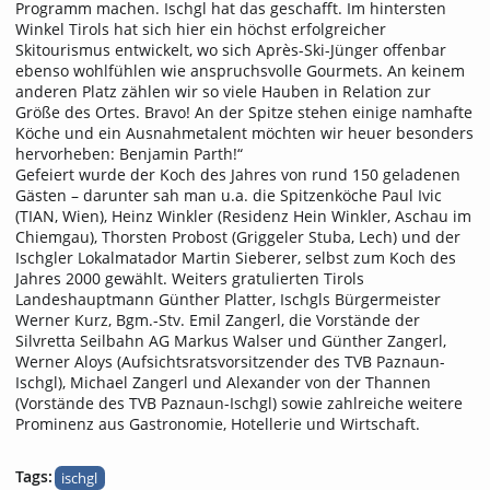
Programm machen. Ischgl hat das geschafft. Im hintersten
Winkel Tirols hat sich hier ein höchst erfolgreicher
Skitourismus entwickelt, wo sich Après-Ski-Jünger offenbar
ebenso wohlfühlen wie anspruchsvolle Gourmets. An keinem
anderen Platz zählen wir so viele Hauben in Relation zur
Größe des Ortes. Bravo! An der Spitze stehen einige namhafte
Köche und ein Ausnahmetalent möchten wir heuer besonders
hervorheben: Benjamin Parth!“
Gefeiert wurde der Koch des Jahres von rund 150 geladenen
Gästen – darunter sah man u.a. die Spitzenköche Paul Ivic
(TIAN, Wien), Heinz Winkler (Residenz Hein Winkler, Aschau im
Chiemgau), Thorsten Probost (Griggeler Stuba, Lech) und der
Ischgler Lokalmatador Martin Sieberer, selbst zum Koch des
Jahres 2000 gewählt. Weiters gratulierten Tirols
Landeshauptmann Günther Platter, Ischgls Bürgermeister
Werner Kurz, Bgm.-Stv. Emil Zangerl, die Vorstände der
Silvretta Seilbahn AG Markus Walser und Günther Zangerl,
Werner Aloys (Aufsichtsratsvorsitzender des TVB Paznaun-
Ischgl), Michael Zangerl und Alexander von der Thannen
(Vorstände des TVB Paznaun-Ischgl) sowie zahlreiche weitere
Prominenz aus Gastronomie, Hotellerie und Wirtschaft.
Tags:
ischgl