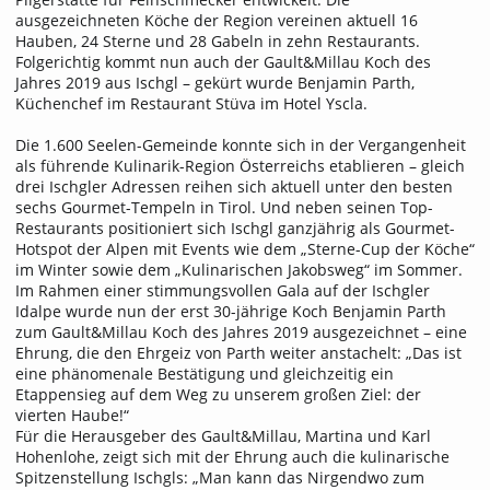
ausgezeichneten Köche der Region vereinen aktuell 16
Hauben, 24 Sterne und 28 Gabeln in zehn Restaurants.
Folgerichtig kommt nun auch der Gault&Millau Koch des
Jahres 2019 aus Ischgl – gekürt wurde Benjamin Parth,
Küchenchef im Restaurant Stüva im Hotel Yscla.
Die 1.600 Seelen-Gemeinde konnte sich in der Vergangenheit
als führende Kulinarik-Region Österreichs etablieren – gleich
drei Ischgler Adressen reihen sich aktuell unter den besten
sechs Gourmet-Tempeln in Tirol. Und neben seinen Top-
Restaurants positioniert sich Ischgl ganzjährig als Gourmet-
Hotspot der Alpen mit Events wie dem „Sterne-Cup der Köche“
im Winter sowie dem „Kulinarischen Jakobsweg“ im Sommer.
Im Rahmen einer stimmungsvollen Gala auf der Ischgler
Idalpe wurde nun der erst 30-jährige Koch Benjamin Parth
zum Gault&Millau Koch des Jahres 2019 ausgezeichnet – eine
Ehrung, die den Ehrgeiz von Parth weiter anstachelt: „Das ist
eine phänomenale Bestätigung und gleichzeitig ein
Etappensieg auf dem Weg zu unserem großen Ziel: der
vierten Haube!“
Für die Herausgeber des Gault&Millau, Martina und Karl
Hohenlohe, zeigt sich mit der Ehrung auch die kulinarische
Spitzenstellung Ischgls: „Man kann das Nirgendwo zum