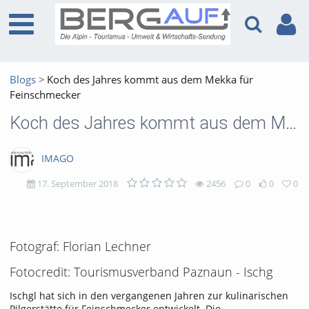
Blogs
Koch des Jahres kommt aus dem Mekka für
Feinschmecker
Koch des Jahres kommt aus dem Mekka für Feinschmecker
IMAGO
17. September 2018
2456
0
0
0
2456
0
0
0
views
Kommentare
likes
favorites
Fotograf: Florian Lechner
Fotocredit: Tourismusverband Paznaun - Ischg
Ischgl hat sich in den vergangenen Jahren zur kulinarischen
Pilgerstätte für Feinschmecker entwickelt. Die