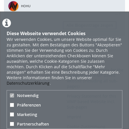
HOHU
0
Alle Blogeinträge zeigen
Diese Webseite verwendet Cookies
Wir verwenden Cookies, um unsere Website optimal für Sie
zu gestalten. Mit dem Bestätigen des Buttons "Akzeptieren"
stimmen Sie der Verwendung von Cookies zu. Durch
Anklicken der untenstehenden Checkboxen können Sie
About
Legal Info
auswählen, welche Cookie-Kategorien Sie zulassen
möchten. Durch Klicken auf die Schaltfläche "Mehr
Terms and Conditions for the
anzeigen" erhalten Sie eine Beschreibung jeder Kategorie.
Usage of this ViMP based
Weitere Informationen finden Sie in unserer
website (including all sub-
Datenschutzerklärung
.
pages)
Notwendig
Privacy Statement for this
ViMP based Website incl.
Präferenzen
Sub-pages
Marketing
Imprint
Partnerschaften
Cookie-Zustimmung