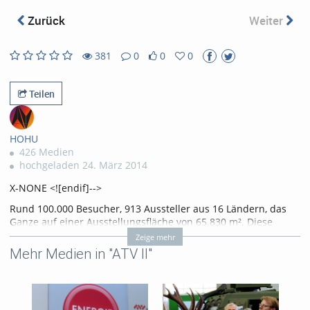
abs
Zurück
Weiter
381
0
0
0
0
0
381
0
likes
favorites
views
Kommentare
Teilen
HOHU
426 Medien
hochgeladen 24. März 2014
X-NONE <![endif]-->
Rund 100.000 Besucher, 913 Aussteller aus 16 Ländern, das
Ganze auf einer Ausstellungsfläche von 65.830 m². Diese
beeindruckenden Zahlen stehen für die Energiesparmesse
Zeige mehr
2014 in Wels. Unter den Rubriken : BAU - „Die neuesten
Mehr Medien in "ATV II"
Trends bei Baustoffen“ und ENERGIE „Moderne
Heizungslösungen in allen Formen“ wurde wissbegierigen
Besuchern Fachfragen beantwortet und innovative Lösungen
angeboten. Selbstverständlich ließ sich die Politik- und