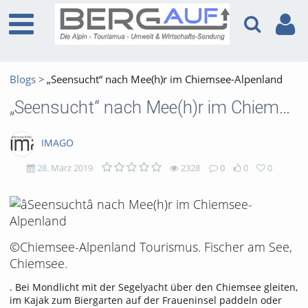
Blogs
„Seensucht“ nach Mee(h)r im Chiemsee-Alpenland
„Seensucht“ nach Mee(h)r im Chiemsee-Alpenland
IMAGO
28. März 2019
2328
0
0
0
2328
0
0
0
views
Kommentare
likes
favorites
©Chiemsee-Alpenland Tourismus. Fischer am See,
Chiemsee.
. Bei Mondlicht mit der Segelyacht über den Chiemsee gleiten,
im Kajak zum Biergarten auf der Fraueninsel paddeln oder