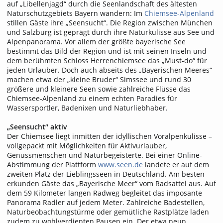
auf „Libellenjagd“ durch die Seenlandschaft des ältesten
Naturschutzgebiets Bayern wandern: Im
Chiemsee-Alpenland
stillen Gäste ihre „Seensucht“. Die Region zwischen München
und Salzburg ist geprägt durch ihre Naturkulisse aus See und
Alpenpanorama. Vor allem der größte bayerische See
bestimmt das Bild der Region und ist mit seinen Inseln und
dem berühmten Schloss Herrenchiemsee das „Must-do“ für
jeden Urlauber. Doch auch abseits des „Bayerischen Meeres“
machen etwa der „kleine Bruder“ Simssee und rund 30
größere und kleinere Seen sowie zahlreiche Flüsse das
Chiemsee-Alpenland zu einem echten Paradies für
Wassersportler, Badenixen und Naturliebhaber.
„Seensucht“ aktiv
Der Chiemsee liegt inmitten der idyllischen Voralpenkulisse –
vollgepackt mit Möglichkeiten für Aktivurlauber,
Genussmenschen und Naturbegeisterte. Bei einer Online-
Abstimmung der Plattform
www.seen.de
landete er auf dem
zweiten Platz der Lieblingsseen in Deutschland. Am besten
erkunden Gäste das „Bayerische Meer“ vom Radsattel aus. Auf
dem 59 Kilometer langen Radweg begleitet das imposante
Panorama Radler auf jedem Meter. Zahlreiche Badestellen,
Naturbeobachtungstürme oder gemütliche Rastplätze laden
zudem zu wohlverdienten Pausen ein. Der etwa neun