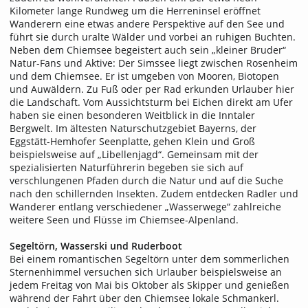
Kilometer lange Rundweg um die Herreninsel eröffnet
Wanderern eine etwas andere Perspektive auf den See und
führt sie durch uralte Wälder und vorbei an ruhigen Buchten.
Neben dem Chiemsee begeistert auch sein „kleiner Bruder“
Natur-Fans und Aktive: Der Simssee liegt zwischen Rosenheim
und dem Chiemsee. Er ist umgeben von Mooren, Biotopen
und Auwäldern. Zu Fuß oder per Rad erkunden Urlauber hier
die Landschaft. Vom Aussichtsturm bei Eichen direkt am Ufer
haben sie einen besonderen Weitblick in die Inntaler
Bergwelt. Im ältesten Naturschutzgebiet Bayerns, der
Eggstätt-Hemhofer Seenplatte, gehen Klein und Groß
beispielsweise auf „Libellenjagd“. Gemeinsam mit der
spezialisierten Naturführerin begeben sie sich auf
verschlungenen Pfaden durch die Natur und auf die Suche
nach den schillernden Insekten. Zudem entdecken Radler und
Wanderer entlang verschiedener „Wasserwege“ zahlreiche
weitere Seen und Flüsse im Chiemsee-Alpenland.
Segeltörn, Wasserski und Ruderboot
Bei einem romantischen Segeltörn unter dem sommerlichen
Sternenhimmel versuchen sich Urlauber beispielsweise an
jedem Freitag von Mai bis Oktober als Skipper und genießen
während der Fahrt über den Chiemsee lokale Schmankerl.