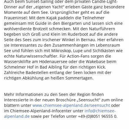
Auch beim Sunset-Sailing oder dem privaten Candle-Light-
Dinner auf der „eigenen Yacht“ erleben Gäste ganz besondere
Momente auf dem See. Ursprünglicher geht es auf die
Fraueninsel: Mit dem Kajak paddeln die Teilnehmer
gemeinsam mit Guide in den Biergarten und lassen sich eine
wohlverdiente Brotzeit schmecken. Mit den Naturführern
begeben sich Groß und Klein im Ruderboot auf die andere
Seite des Sees zum Irschener Winkel in Bernau. Hier erfahren
sie Interessantes zu den Zusammenhängen im Lebensraum
See und fühlen sich mit Mikroskop, Lupe und Sichtkästen wie
echte Naturwissenschaftler. Für Action-Fans sorgen die
Wasserskilifte am Hödenauersee oder die Wakebase beim
Schmelmer Hof in Bad Aibling für den richtigen Kick.
Zahlreiche Badestellen entlang der Seen locken mit der
richtigen Abkühlung an heißen Sommertagen.
Mehr Informationen zu den Seen der Region finden
Interessierte in der neuen Broschüre „Seensucht“ zum online
blättern unter
www.chiemsee-alpenland.de/seensucht
oder
im Chiemsee-Alpenland-Infocenter unter
info@chiemsee-
alpenland.de
sowie per Telefon unter +49-(0)8051 96555 0.