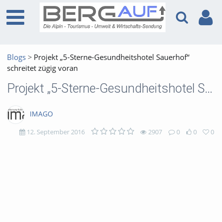
Blogs
Projekt „5-Sterne-Gesundheitshotel Sauerhof“
schreitet zügig voran
Projekt „5-Sterne-Gesundheitshotel Sauerhof“ schreitet zügig voran
IMAGO
12. September 2016
2907
0
0
0
2907
0
0
0
views
Kommentare
likes
favorites