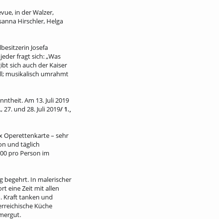
ue, in der Walzer,
sanna Hirschler, Helga
besitzerin Josefa
eder fragt sich: „Was
ibt sich auch der Kaiser
ll; musikalisch umrahmt
ntheit. Am 13. Juli 2019
 27. und 28. Juli 2019
/ 1.,
 x Operettenkarte – sehr
on und täglich
00 pro Person im
g begehrt. In malerischer
 eine Zeit mit allen
 Kraft tanken und
erreichische Küche
mergut.