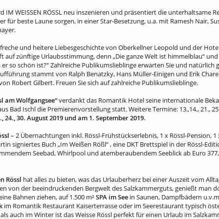
d IM WEISSEN RÖSSL neu inszenieren und präsentiert die unterhaltsame Rev
r für beste Laune sorgen, in einer Star-Besetzung, u.a. mit Ramesh Nair, Su
ayer.
, freche und heitere Liebesgeschichte von Oberkellner Leopold und der Hotel
fft auf zünftige Urlaubsstimmung, denn „Die ganze Welt ist himmelblau“ und j
er so schön ist?“ Zahlreiche Publikumslieblinge erwarten Sie und natürlich g
uaufführung stammt von Ralph Benatzky, Hans Müller-Einigen und Erik Chare
on Robert Gilbert. Freuen Sie sich auf zahlreiche Publikumslieblinge.
sl am Wolfgangsee“
verdankt das Romantik Hotel seine internationale Bekan
 Bad Ischl die Premierenvorstellung statt. Weitere Termine: 13.,14., 21., 25.,
1., 22., 24., 30. August 2019 und am 1. September 2019.
össl
– 2 Übernachtungen inkl. Rössl-Frühstückserlebnis, 1 x Rössl-Pension, 1
rtin signiertes Buch „Im Weißen Rößl“ , eine DKT Brettspiel in der Rössl-Editi
immendem Seebad, Whirlpool und atemberaubendem Seeblick ab Euro 377,
n Rössl
hat alles zu bieten, was das Urlauberherz bei einer Auszeit vom Allta
en von der beeindruckenden Bergwelt des Salzkammerguts, genießt man dort
eine Bahnen ziehen, auf 1.500 m²
SPA im See
in Saunen, Dampfbädern u.v.m.
k
im Romantik Restaurant Kaiserterrasse oder im Seerestaurant typisch öst
s auch im Winter ist das Weisse Rössl perfekt für einen Urlaub im Salzkam