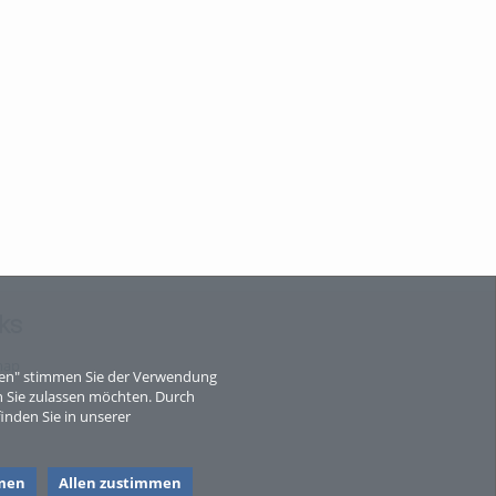
ks
map
eren" stimmen Sie der Verwendung
 Sie zulassen möchten. Durch
inden Sie in unserer
men
Allen zustimmen