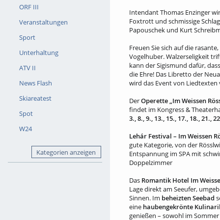
ORF III
Intendant Thomas Enzinger wir
Foxtrott und schmissige Schlage
Veranstaltungen
Papouschek und Kurt Schreibm
Sport
Freuen Sie sich auf die rasante
Unterhaltung
Vogelhuber. Walzerseligkeit tri
kann der Sigismund dafür, dass 
ATV II
die Ehre! Das Libretto der Ne
News Flash
wird das Event von Liedtexten v
Skiareatest
Der
Operette „Im Weissen Rös
findet im Kongress & Theaterhaus
Spot
3., 8., 9., 13., 15., 17., 18., 2
W24
Lehár Festival – Im Weissen R
gute Kategorie, von der Rösslwi
Kategorien anzeigen
Entspannung im SPA mit schw
Doppelzimmer
Das
Romantik Hotel Im Weisse
Lage direkt am Seeufer, umgeb
Sinnen. Im
beheizten Seebad
s
eine
haubengekrönte Kulinari
genießen – sowohl im Sommer al