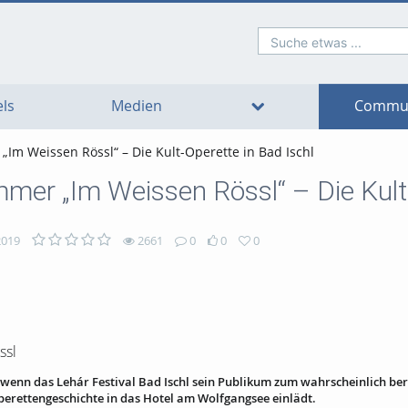
Suche etwas ...
o
o
o
o
o
o
avigation
ain
ooter
ontent
ls
Medien
Commun
„Im Weissen Rössl“ – Die Kult-Operette in Bad Ischl
mmer „Im Weissen Rössl“ – Die Kult
2019
2661
0
0
0
ssl
, wenn das Lehár Festival Bad Ischl sein Publikum zum wahrscheinlich b
perettengeschichte in das Hotel am Wolfgangsee einlädt.