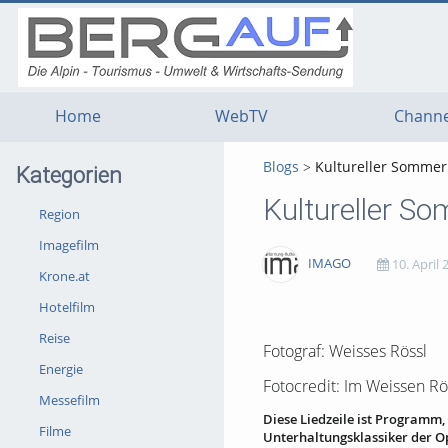
g
g
g
t
t
t
n
m
f
c
Home
WebTV
Channe
Blogs
Kultureller Sommer 
Kategorien
Kultureller So
Region
Imagefilm
IMAGO
10. April 
Krone.at
Hotelfilm
2661
0
0
0
Reise
views
Kommentare
likes
favorites
Fotograf: Weisses Rössl
Energie
Fotocredit: Im Weissen Rö
Messefilm
Diese Liedzeile ist Programm
Filme
Unterhaltungsklassiker der O