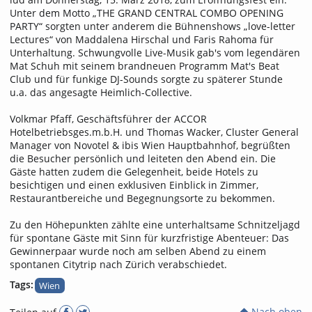
Unter dem Motto „THE GRAND CENTRAL COMBO OPENING
PARTY“ sorgten unter anderem die Bühnenshows „love-letter
Lectures“ von Maddalena Hirschal und Faris Rahoma für
Unterhaltung. Schwungvolle Live-Musik gab's vom legendären
Mat Schuh mit seinem brandneuen Programm Mat's Beat
Club und für funkige DJ-Sounds sorgte zu späterer Stunde
u.a. das angesagte Heimlich-Collective.
Volkmar Pfaff, Geschäftsführer der ACCOR
Hotelbetriebsges.m.b.H. und Thomas Wacker, Cluster General
Manager von Novotel & ibis Wien Hauptbahnhof, begrüßten
die Besucher persönlich und leiteten den Abend ein. Die
Gäste hatten zudem die Gelegenheit, beide Hotels zu
besichtigen und einen exklusiven Einblick in Zimmer,
Restaurantbereiche und Begegnungsorte zu bekommen.
Zu den Höhepunkten zählte eine unterhaltsame Schnitzeljagd
für spontane Gäste mit Sinn für kurzfristige Abenteuer: Das
Gewinnerpaar wurde noch am selben Abend zu einem
spontanen Citytrip nach Zürich verabschiedet.
Tags:
Wien
Nach oben