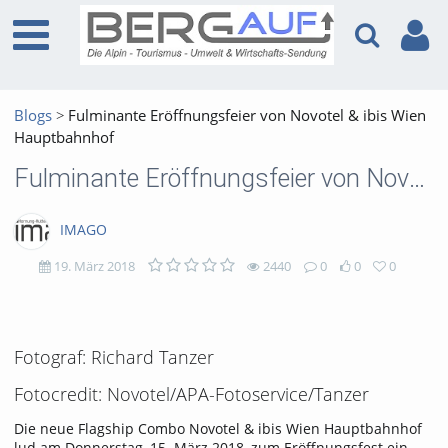
Blogs
Fulminante Eröffnungsfeier von Novotel & ibis Wien
Hauptbahnhof
Fulminante Eröffnungsfeier von Novotel & ibis Wien Hauptbahnhof
IMAGO
19. März 2018
2440
0
0
0
2440
0
0
0
views
Kommentare
likes
favorites
Fotograf: Richard Tanzer
Fotocredit: Novotel/APA-Fotoservice/Tanzer
Die neue Flagship Combo Novotel & ibis Wien Hauptbahnhof
lud am Donnerstag, 15. März 2018, zum Eröffnungsfest ein.