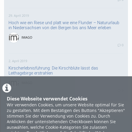
29. April 2019
Hoch wie ein Riese und platt wie eine Flunder – Natururlaub
in Niedersachsen von den Bergen bis ans Meer erleben
IMAGO
0
2. April 2019
Kirscherlebnisführung: Die Kirschblüte lässt das
Leithagebirge erstrahlen
IMAGO
0
Diese Webseite verwendet Cookies
Wir verwenden Cookies, um unsere Website optimal für Sie
27. März 2019
zu gestalten. Mit dem Bestätigen des Buttons "Akzeptieren"
Wild West Saloon - Sport & Fun Games: Neueröffnung einer
stimmen Sie der Verwendung von Cookies zu. Durch
weiteren Freizeitattraktion beim Graben"
Anklicken der untenstehenden Checkboxen können Sie
About
Legal Info
auswählen, welche Cookie-Kategorien Sie zulassen
IMAGO