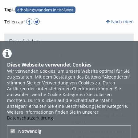
Tags:
erholungswandern in tirolwest
Nach oben
Teilen auf
Empfohlen
Es gibt keine empfohlenen Blogs
Diese Webseite verwendet Cookies
Wir verwenden Cookies, um unsere Website optimal für Sie
zu gestalten. Mit dem Bestätigen des Buttons "Akzeptieren"
stimmen Sie der Verwendung von Cookies zu. Durch
Anklicken der untenstehenden Checkboxen können Sie
About
Legal Info
auswählen, welche Cookie-Kategorien Sie zulassen
möchten. Durch Klicken auf die Schaltfläche "Mehr
Terms and Conditions for the
anzeigen" erhalten Sie eine Beschreibung jeder Kategorie.
Usage of this ViMP based
Weitere Informationen finden Sie in unserer
website (including all sub-
Datenschutzerklärung
.
pages)
Notwendig
Privacy Statement for this
ViMP based Website incl.