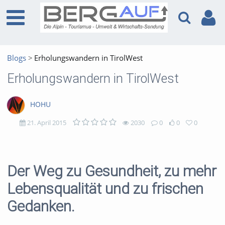
Blogs
Erholungswandern in TirolWest
Erholungswandern in TirolWest
HOHU
21. April 2015
2030
0
0
0
2030
0
0
0
views
Kommentare
likes
favorites
Der Weg zu Gesundheit, zu mehr
Lebensqualität und zu frischen
Gedanken.