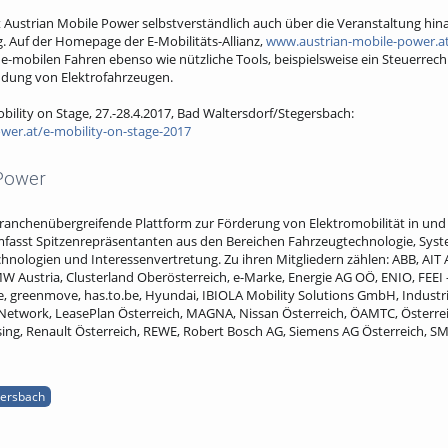
ht Austrian Mobile Power selbstverständlich auch über die Veranstaltung hin
. Auf der Homepage der E-Mobilitäts-Allianz,
www.austrian-mobile-power.a
-mobilen Fahren ebenso wie nützliche Tools, beispielsweise ein Steuerrechn
ndung von Elektrofahrzeugen.
ility on Stage, 27.-28.4.2017, Bad Waltersdorf/Stegersbach:
wer.at/e-mobility-on-stage-2017
 Power
branchenübergreifende Plattform zur Förderung von Elektromobilität in und 
mfasst Spitzenrepräsentanten aus den Bereichen Fahrzeugtechnologie, Syst
nologien und Interessenvertretung. Zu ihren Mitgliedern zählen: ABB, AIT A
W Austria, Clusterland Oberösterreich, e-Marke, Energie AG OÖ, ENIO, FEEI
ie, greenmove, has.to.be, Hyundai, IBIOLA Mobility Solutions GmbH, Industri
Network, LeasePlan Österreich, MAGNA, Nissan Österreich, ÖAMTC, Österrei
easing, Renault Österreich, REWE, Robert Bosch AG, Siemens AG Österreich,
gersbach