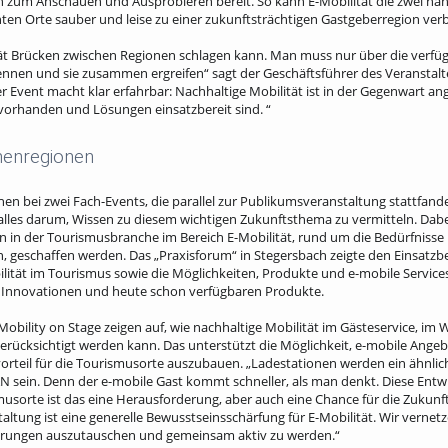
 zum Anschauen und Ausprobieren bereit. So kann E-Mobilität die zwei nah
en Orte sauber und leise zu einer zukunftsträchtigen Gastgeberregion ver
ität Brücken zwischen Regionen schlagen kann. Man muss nur über die verf
kennen und sie zusammen ergreifen“ sagt der Geschäftsführer des Veranstalt
 Event macht klar erfahrbar: Nachhaltige Mobilität ist in der Gegenwart a
 vorhanden und Lösungen einsatzbereit sind. “
rmenregionen
nen bei zwei Fach-Events, die parallel zur Publikumsveranstaltung stattfan
 alles darum, Wissen zu diesem wichtigen Zukunftsthema zu vermitteln. Dabei
n in der Tourismusbranche im Bereich E-Mobilität, rund um die Bedürfniss
 geschaffen werden. Das „Praxisforum“ in Stegersbach zeigte den Einsatzb
tät im Tourismus sowie die Möglichkeiten, Produkte und e-mobile Services
 Innovationen und heute schon verfügbaren Produkte.
obility on Stage zeigen auf, wie nachhaltige Mobilität im Gästeservice, im 
rücksichtigt werden kann. Das unterstützt die Möglichkeit, e-mobile Ange
teil für die Tourismusorte auszubauen. „Ladestationen werden ein ähnlich
sein. Denn der e-mobile Gast kommt schneller, als man denkt. Diese Entw
sorte ist das eine Herausforderung, aber auch eine Chance für die Zukunft
taltung ist eine generelle Bewusstseinsschärfung für E-Mobilität. Wir verne
ahrungen auszutauschen und gemeinsam aktiv zu werden.“