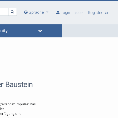
Sprache
Login
oder
Registrieren
ity
er Baustein
greifende“ Impulse: Das
der
 Verfügung und