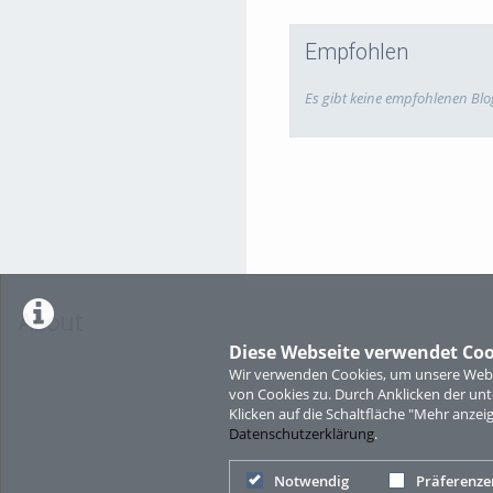
Empfohlen
Es gibt keine empfohlenen Blo
About
Diese Webseite verwendet Coo
Wir verwenden Cookies, um unsere Websi
von Cookies zu. Durch Anklicken der u
Klicken auf die Schaltfläche "Mehr anzei
Datenschutzerklärung
.
Notwendig
Präferenze