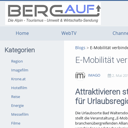
g
g
g
t
t
t
n
m
f
c
Home
WebTV
Channe
Blogs
E-Mobilität verbin
Kategorien
E-Mobilität v
Region
Imagefilm
IMAGO
2. Mai 20
Krone.at
Hotelfilm
2045
0
0
0
Attraktivieren s
Reise
views
Kommentare
likes
favorites
für Urlaubsreg
Energie
Die Urlaubsorte Bad Waltersdor
Messefilm
stellt die Veranstaltung „E-Mob
Filme
branchenübergreifenden Allian