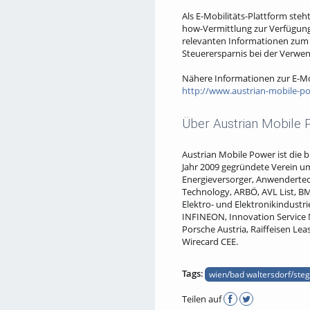
Als E-Mobilitäts-Plattform ste
how-Vermittlung zur Verfügung
relevanten Informationen zum e
Steuerersparnis bei der Verwe
Nähere Informationen zur E-Mob
http://www.austrian-mobile-po
Über Austrian Mobile
Austrian Mobile Power ist die 
Jahr 2009 gegründete Verein u
Energieversorger, Anwendertech
Technology, ARBÖ, AVL List, BM
Elektro- und Elektronikindustr
INFINEON, Innovation Service 
Porsche Austria, Raiffeisen L
Wirecard CEE.
Tags:
wien/bad waltersdorf/ste
Teilen auf