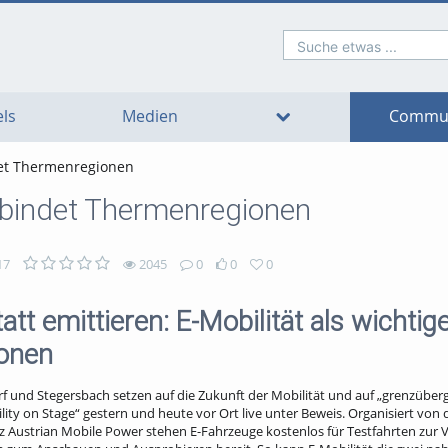
Suche etwas ...
o
o
o
o
o
o
avigation
ain
ooter
ontent
ls
Medien
Commun
det Thermenregionen
erbindet Thermenregionen
17
2045
0
0
0
tatt emittieren: E-Mobilität als wichtig
ionen
f und Stegersbach setzen auf die Zukunft der Mobilität und auf „grenzüber
ility on Stage“ gestern und heute vor Ort live unter Beweis. Organisiert von 
z Austrian Mobile Power stehen E-Fahrzeuge kostenlos für Testfahrten zur