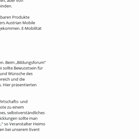
en, aber von
binden.
ügbaren Produkte
ers Austrian Mobile
ngekommen. E-Mobilität
den. Beim „Bildungsforum“
 sollte Bewusstsein für
e und Wünsche des
ereich und die
. Hier präsentierten
Wirtschafts- und
bote zu einem
es, selbstverständliches
icklungen sollte man
,“ so Veranstalter Heimo
tzen bei unserem Event