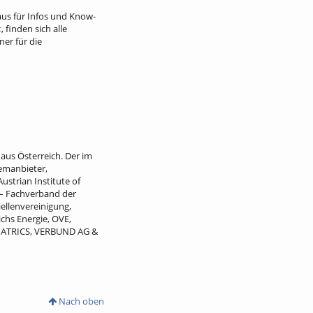
aus für Infos und Know-
t
, finden sich alle
er für die
aus Österreich. Der im
emanbieter,
ustrian Institute of
 – Fachverband der
ellenvereinigung,
chs Energie, OVE,
 SMATRICS, VERBUND AG &
Nach oben