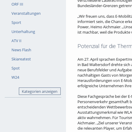
verschiedene Ladetechnologien
ORF III
Bundesländer-Grenzen getrennt
Veranstaltungen
„Wir freuen uns, dass E-Mobil
informiert sein, die Chance er
Sport
Power, Heimo Aichmaier. „Unser
Unterhaltung
ist machbar, weil die Produkte
ATV II
Potenzial für die The
News Flash
Skiareatest
Am 27. April sprachen ExpertIn
in Bad Waltersdorf drehte sich
Spot
neue Berufsfelder und Aufgabe
nachhaltigen Gasts von Morgen,
W24
Herausforderungen von E-Mobili
erfolgreiche Unternehmen ihre
Kategorien anzeigen
Diese Fachgespräche bei der E-M
Personenverkehr gesamthaft be
entscheidenden Wettbewerbsvor
Ausstattungsmerkmal wie WLAN 
aktiv wahrnehmen. Für Tourismu
Aichmaier. „Ziel unserer Verans
die relevanten Player, um Erf