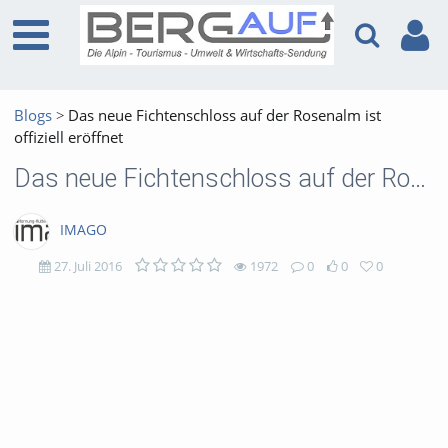
Blogs
Das neue Fichtenschloss auf der Rosenalm ist
offiziell eröffnet
Das neue Fichtenschloss auf der Rosenalm ist offiziell eröffnet
IMAGO
27. Juli 2016
1972
0
0
0
1972
0
0
0
views
Kommentare
likes
favorites