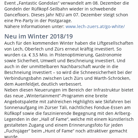
Event „Fantastic Gondolas“ verwandelt am 08. Dezember die
Gondeln der Rüfikopf-Seilbahn wieder in schwebende
Dancefloors. Dieses Jahr NEU am 07. Dezember steigt schon
eine Pre-Party in der Postgarage.
Nähere Informationen unter:
www.lech-zuers.at/go-white/
Neu im Winter 2018/19
Auch für den kommenden Winter haben die Liftgesellschaften
von Lech, Oberlech und Zürs erneut kräftig investiert. So
wurden ca. € 3,5 Mio. in Pistenoptimierung, Gastronomie
sowie Sicherheit, Umwelt und Beschneiung investiert. Und
auch in der unmittelbaren Nachbarschaft wurde in die
Beschneiung investiert – so wird die Schneesicherheit bei der
Verbindungsbahn zwischen Lech Zürs und Warth-Schröcken,
dem Auenfeldjet, deutlich verbessert.
Neben diesen Neuerungen im Bereich der Infrastruktur bietet
das neue „Wintertainment“-Programm eine breite
Angebotspalette mit zahlreichen Highlights wie Skifahren bei
Sonnenaufgang im Zürser Täli, nächtliches Fondue-Essen am
Rüfikopf sowie die faszinierende Begegnung mit den Arlberg-
Legenden in der „Hall of Fame“, welche mit einem künstlerisch
gestalteten Zugang und einem Erinnerungsfoto für jeden
„Fuchsjäger“ beim „Hunt of Fame“ noch attraktiver gemacht
wurde.