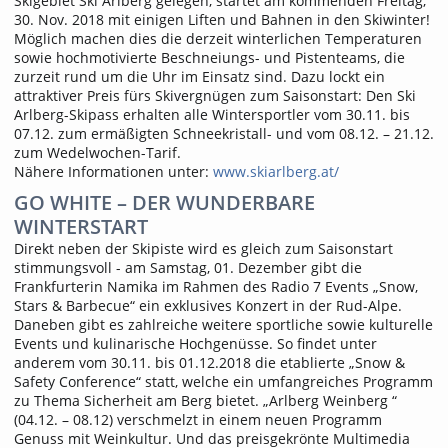
Skigebiet Ski Arlberg gelegen, startet am kommenden Freitag,
30. Nov. 2018 mit einigen Liften und Bahnen in den Skiwinter!
Möglich machen dies die derzeit winterlichen Temperaturen
sowie hochmotivierte Beschneiungs- und Pistenteams, die
zurzeit rund um die Uhr im Einsatz sind. Dazu lockt ein
attraktiver Preis fürs Skivergnügen zum Saisonstart: Den Ski
Arlberg-Skipass erhalten alle Wintersportler vom 30.11. bis
07.12. zum ermäßigten Schneekristall- und vom 08.12. – 21.12.
zum Wedelwochen-Tarif.
Nähere Informationen unter:
www.skiarlberg.at/
GO WHITE – DER WUNDERBARE
WINTERSTART
Direkt neben der Skipiste wird es gleich zum Saisonstart
stimmungsvoll - am Samstag, 01. Dezember gibt die
Frankfurterin Namika im Rahmen des Radio 7 Events „Snow,
Stars & Barbecue“ ein exklusives Konzert in der Rud-Alpe.
Daneben gibt es zahlreiche weitere sportliche sowie kulturelle
Events und kulinarische Hochgenüsse. So findet unter
anderem vom 30.11. bis 01.12.2018 die etablierte „Snow &
Safety Conference“ statt, welche ein umfangreiches Programm
zu Thema Sicherheit am Berg bietet. „Arlberg Weinberg “
(04.12. – 08.12) verschmelzt in einem neuen Programm
Genuss mit Weinkultur. Und das preisgekrönte Multimedia