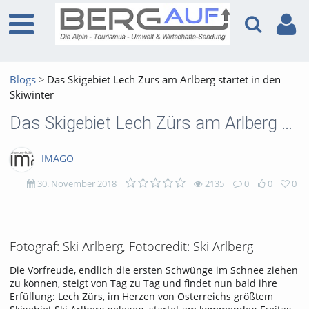
Blogs
Das Skigebiet Lech Zürs am Arlberg startet in den
Skiwinter
Das Skigebiet Lech Zürs am Arlberg startet in den Skiwinter
IMAGO
30. November 2018
2135
0
0
0
2135
0
0
0
views
Kommentare
likes
favorites
Fotograf: Ski Arlberg, Fotocredit: Ski Arlberg
Die Vorfreude, endlich die ersten Schwünge im Schnee ziehen
zu können, steigt von Tag zu Tag und findet nun bald ihre
Erfüllung: Lech Zürs, im Herzen von Österreichs größtem