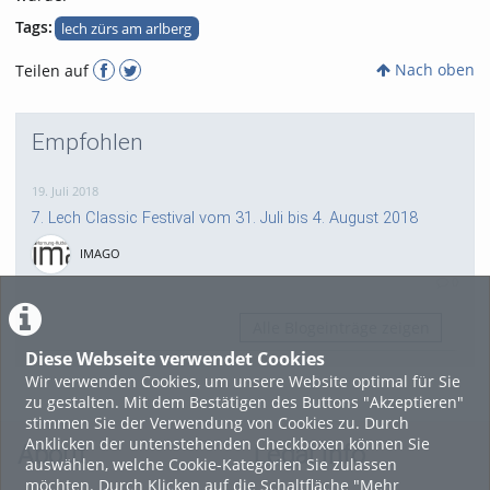
Tags:
lech zürs am arlberg
Nach oben
Teilen auf
Empfohlen
19. Juli 2018
7. Lech Classic Festival vom 31. Juli bis 4. August 2018
IMAGO
0
Alle Blogeinträge zeigen
Diese Webseite verwendet Cookies
Wir verwenden Cookies, um unsere Website optimal für Sie
zu gestalten. Mit dem Bestätigen des Buttons "Akzeptieren"
stimmen Sie der Verwendung von Cookies zu. Durch
Anklicken der untenstehenden Checkboxen können Sie
About
Legal Info
auswählen, welche Cookie-Kategorien Sie zulassen
möchten. Durch Klicken auf die Schaltfläche "Mehr