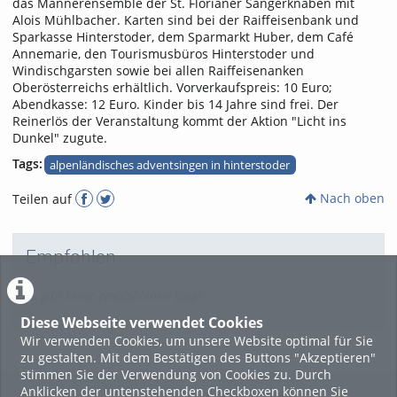
das Männerensemble der St. Florianer Sängerknaben mit
Alois Mühlbacher. Karten sind bei der Raiffeisenbank und
Sparkasse Hinterstoder, dem Sparmarkt Huber, dem Café
Annemarie, den Tourismusbüros Hinterstoder und
Windischgarsten sowie bei allen Raiffeisenanken
Oberösterreichs erhältlich. Vorverkaufspreis: 10 Euro;
Abendkasse: 12 Euro. Kinder bis 14 Jahre sind frei. Der
Reinerlös der Veranstaltung kommt der Aktion "Licht ins
Dunkel" zugute.
Tags:
alpenländisches adventsingen in hinterstoder
Nach oben
Teilen auf
Empfohlen
Es gibt keine empfohlenen Blogs
Diese Webseite verwendet Cookies
Wir verwenden Cookies, um unsere Website optimal für Sie
zu gestalten. Mit dem Bestätigen des Buttons "Akzeptieren"
stimmen Sie der Verwendung von Cookies zu. Durch
Anklicken der untenstehenden Checkboxen können Sie