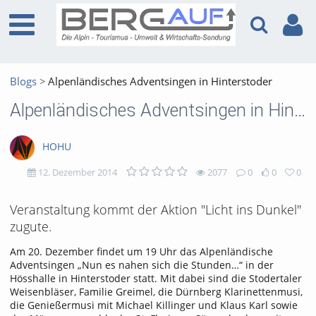
Blogs
Alpenländisches Adventsingen in Hinterstoder
Alpenländisches Adventsingen in Hinterstoder
HOHU
12. Dezember 2014
2077
0
0
0
2077
0
0
0
Veranstaltung kommt der Aktion "Licht ins Dunkel"
zugute.
views
Kommentare
likes
favorites
Am 20. Dezember findet um 19 Uhr das Alpenländische
Adventsingen „Nun es nahen sich die Stunden…“ in der
Hösshalle in Hinterstoder statt. Mit dabei sind die Stodertaler
Weisenbläser, Familie Greimel, die Dürnberg Klarinettenmusi,
die Genießermusi mit Michael Killinger und Klaus Karl sowie